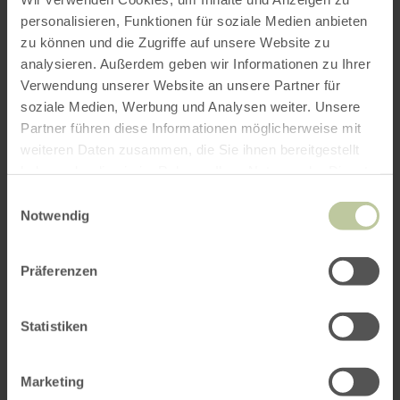
personalisieren, Funktionen für soziale Medien anbieten
zu können und die Zugriffe auf unsere Website zu
ROUTE PLANEN
analysieren. Außerdem geben wir Informationen zu Ihrer
Verwendung unserer Website an unsere Partner für
soziale Medien, Werbung und Analysen weiter. Unsere
Partner führen diese Informationen möglicherweise mit
weiteren Daten zusammen, die Sie ihnen bereitgestellt
Das könnte Sie auch
haben oder die sie im Rahmen Ihrer Nutzung der Dienste
interessieren
gesammelt haben.
Einwilligungsauswahl
Notwendig
Präferenzen
Statistiken
Marketing