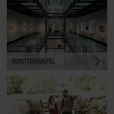
KunstForumEifel