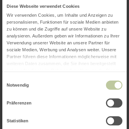
Anfahrt von:
Diese Webseite verwendet Cookies
Wir verwenden Cookies, um Inhalte und Anzeigen zu
personalisieren, Funktionen für soziale Medien anbieten
zu können und die Zugriffe auf unsere Website zu
analysieren. Außerdem geben wir Informationen zu Ihrer
Verwendung unserer Website an unsere Partner für
ROUTE PLANEN
soziale Medien, Werbung und Analysen weiter. Unsere
Partner führen diese Informationen möglicherweise mit
weiteren Daten zusammen, die Sie ihnen bereitgestellt
haben oder die sie im Rahmen Ihrer Nutzung der Dienste
gesammelt haben.
Einwilligungsauswahl
Das könnte Sie auch
Notwendig
interessieren
Präferenzen
Statistiken