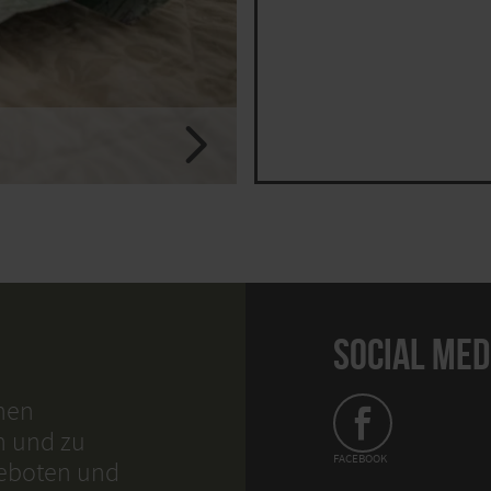
SOCIAL MED
hnen
n und zu
FACEBOOK
geboten und