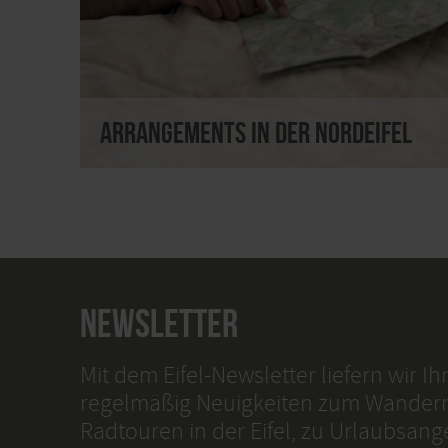
Arrangements in der Nordeifel
NEWSLETTER
Mit dem Eifel-Newsletter liefern wir I
regelmäßig Neuigkeiten zum Wander
Radtouren in der Eifel, zu Urlaubsan