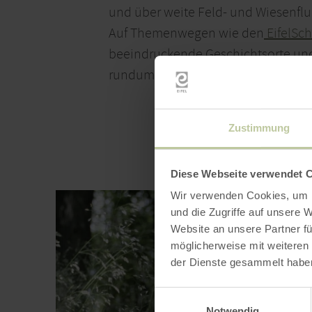
und über weite Feld- und Wiesenflu
Auf Themenwegen wie den
EifelSch
beeindruckende Geschichtsorte und h
rundum wander-selige Zufriedenhei
Zustimmung
Diese Webseite verwendet 
Wir verwenden Cookies, um I
und die Zugriffe auf unsere 
Website an unsere Partner fü
möglicherweise mit weiteren
der Dienste gesammelt habe
Einwilligungsauswahl
Notwendig