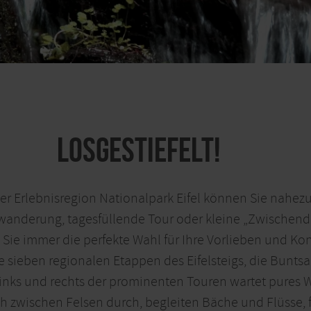
Losgestiefelt!
 der Erlebnisregion Nationalpark Eifel können Sie nahez
nderung, tagesfüllende Tour oder kleine „Zwischend
ie immer die perfekte Wahl für Ihre Vorlieben und Ko
e sieben regionalen Etappen des Eifelsteigs, die Bunts
h links und rechts der prominenten Touren wartet pures
 zwischen Felsen durch, begleiten Bäche und Flüsse, fü