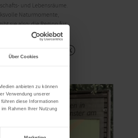
ndschafts- und Lebensräume.
cksvolle Naturmomente,
t sie also: die Region für
Inhalte teilen:
Über Cookies
 Medien anbieten zu können
hrer Verwendung unserer
 führen diese Informationen
ie im Rahmen Ihrer Nutzung
Marketing