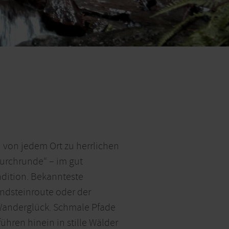
u von jedem Ort zu herrlichen
urchrunde“ – im gut
ndition. Bekannteste
andsteinroute oder der
 Wanderglück. Schmale Pfade
hren hinein in stille Wälder