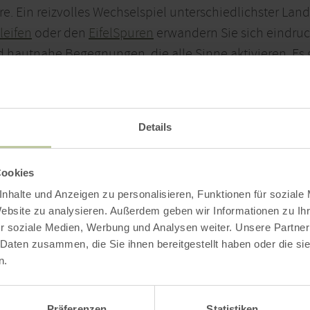
re. Ein reizvolles Wechselspiel unterschiedlichster La
leifen
oder den
EifelSpuren
erwandern Sie sich eindru
autnahe Begegnungen, die alle Sinne aktivieren. Es gib
t!
Details
Cookies
nhalte und Anzeigen zu personalisieren, Funktionen für soziale
Website zu analysieren. Außerdem geben wir Informationen zu I
r soziale Medien, Werbung und Analysen weiter. Unsere Partner
 Daten zusammen, die Sie ihnen bereitgestellt haben oder die s
n.
Präferenzen
Statistiken