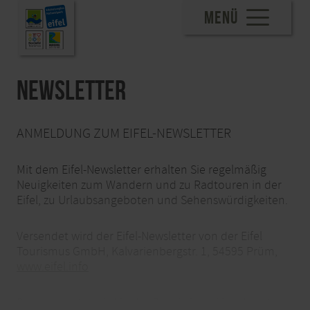
MENÜ
Newsletter
ANMELDUNG ZUM EIFEL-NEWSLETTER
Mit dem Eifel-Newsletter erhalten Sie regelmäßig
Neuigkeiten zum Wandern und zu Radtouren in der
Eifel, zu Urlaubsangeboten und Sehenswürdigkeiten.
Versendet wird der Eifel-Newsletter von der Eifel
Tourismus GmbH, Kalvarienbergstr. 1, 54595 Prüm,
www.eifel.info
Der Newsletter wird in der Regel einmal im Monat