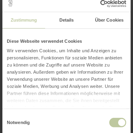
Zustimmung
Details
Über Cookies
Diese Webseite verwendet Cookies
Wir verwenden Cookies, um Inhalte und Anzeigen zu
personalisieren, Funktionen für soziale Medien anbieten
zu können und die Zugriffe auf unsere Website zu
analysieren. Außerdem geben wir Informationen zu Ihrer
Verwendung unserer Website an unsere Partner für
soziale Medien, Werbung und Analysen weiter. Unsere
Partner führen diese Informationen möglicherweise mit
weiteren Daten zusammen, die Sie ihnen bereitgestellt
haben oder die sie im Rahmen Ihrer Nutzung der Dienste
Eifel-Blick "Kalvarienberg"
gesammelt haben.
BLANKENHEIM
Einwilligungsauswahl
Notwendig
geöffnet