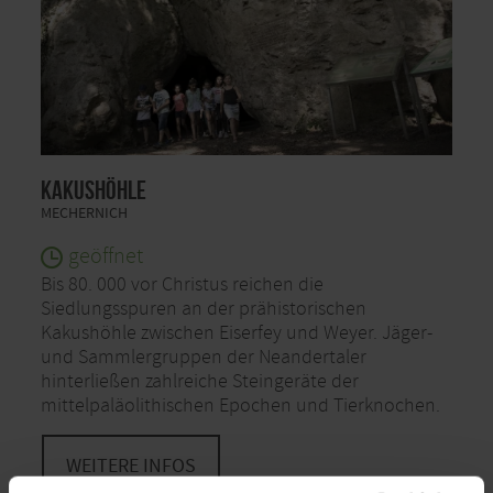
Kakushöhle
MECHERNICH
geöffnet
Bis 80. 000 vor Christus reichen die
Siedlungsspuren an der prähistorischen
Kakushöhle zwischen Eiserfey und Weyer. Jäger-
und Sammlergruppen der Neandertaler
hinterließen zahlreiche Steingeräte der
mittelpaläolithischen Epochen und Tierknochen.
WEITERE INFOS