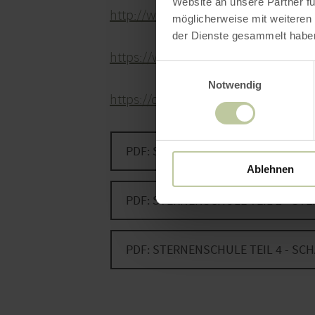
Website an unsere Partner fü
http://www.lichtverschmutzung.de/
möglicherweise mit weiteren
der Dienste gesammelt habe
https://www.paten-der-nacht.de/
Einwilligungsauswahl
Notwendig
https://de.wikipedia.org/wiki/Lich
PDF: STERNENSCHULE TEIL 1 - L
Ablehnen
PDF: STERNENSCHULE TEIL 2 - ST
PDF: STERNENSCHULE TEIL 4 - S