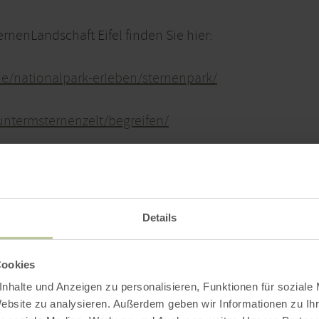
rnenLandschaft Eifel finden Sie hier:
de/nationalpark-erleben/sternenpark/
untermsternenzelt/begreifen/
ma Lichtverschmutzung finden Sie auch hier:
Details
untermsternenzelt/
Cookies
nhalte und Anzeigen zu personalisieren, Funktionen für soziale
Website zu analysieren. Außerdem geben wir Informationen zu I