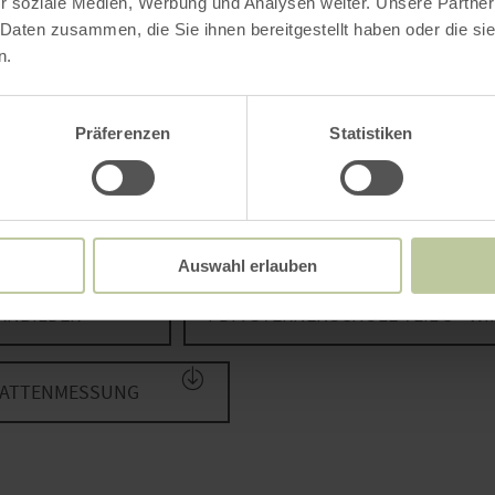
r soziale Medien, Werbung und Analysen weiter. Unsere Partner
 Daten zusammen, die Sie ihnen bereitgestellt haben oder die s
n.
Präferenzen
Statistiken
tverschmutzung
ICHTVERSCHMUTZUNG
Auswahl erlauben
ERNBILDER
PDF: STERNENSCHULE TEIL 3 - W
CHATTENMESSUNG