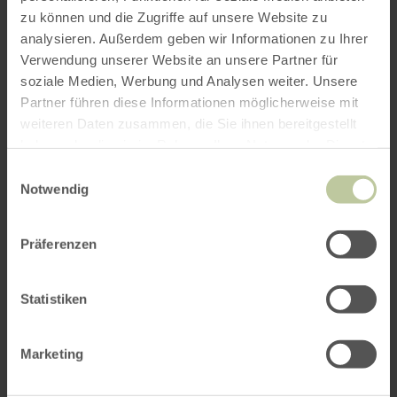
ROUTE PLANEN
zu können und die Zugriffe auf unsere Website zu
analysieren. Außerdem geben wir Informationen zu Ihrer
Verwendung unserer Website an unsere Partner für
soziale Medien, Werbung und Analysen weiter. Unsere
Partner führen diese Informationen möglicherweise mit
Das könnte Sie auch
weiteren Daten zusammen, die Sie ihnen bereitgestellt
interessieren
haben oder die sie im Rahmen Ihrer Nutzung der Dienste
gesammelt haben.
Einwilligungsauswahl
Notwendig
Präferenzen
Statistiken
Marketing