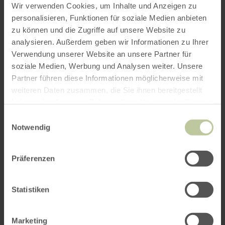
Wir verwenden Cookies, um Inhalte und Anzeigen zu
personalisieren, Funktionen für soziale Medien anbieten
zu können und die Zugriffe auf unsere Website zu
ROUTE PLANEN
analysieren. Außerdem geben wir Informationen zu Ihrer
Verwendung unserer Website an unsere Partner für
soziale Medien, Werbung und Analysen weiter. Unsere
Partner führen diese Informationen möglicherweise mit
weiteren Daten zusammen, die Sie ihnen bereitgestellt
Das könnte Sie auch
haben oder die sie im Rahmen Ihrer Nutzung der Dienste
gesammelt haben.
Einwilligungsauswahl
interessieren
Notwendig
Präferenzen
Statistiken
Marketing