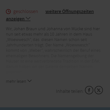
geschlossen
weitere Öffnungszeiten
anzeigen
Wir, Johan Braun und Johanna von Mücke sind hier
nun seit etwas mehr als 10 Jahren in dem Haus
„Woewwesch“, das diesen Namen schon seit
Jahrhunderten trägt. Der Name „Woewwesch“
kommt von „Weber“, wahrscheinlich der Beruf eines
ehemaligen Bewohners. Die Namensgebung der
Häuser ist eine weitverbreitete Tradition in der Eifel,
darum haben wir der Galerie denselben Namen
gegeben.
mehr lesen
Unser Traum ist, die alten Mauern neu zu beleben.
Inhalte teilen:
Neben der wunderbaren Natur, Radtouren,
Wanderungen, Museen gibt es auch eine Galerie in
einem typischen Eifelhaus mit gemütlichem