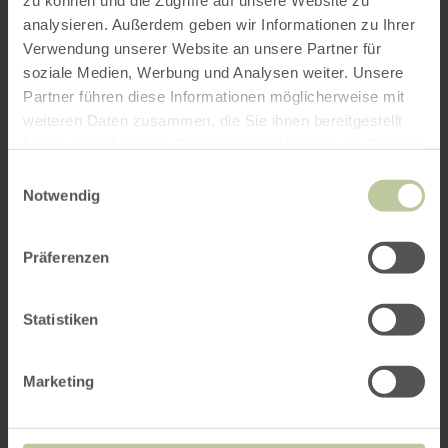
zu können und die Zugriffe auf unsere Website zu
analysieren. Außerdem geben wir Informationen zu Ihrer
Verwendung unserer Website an unsere Partner für
soziale Medien, Werbung und Analysen weiter. Unsere
Das könnte Sie auch
Partner führen diese Informationen möglicherweise mit
interessieren
weiteren Daten zusammen, die Sie ihnen bereitgestellt
haben oder die sie im Rahmen Ihrer Nutzung der Dienste
gesammelt haben.
Einwilligungsauswahl
Notwendig
Präferenzen
Statistiken
Marketing