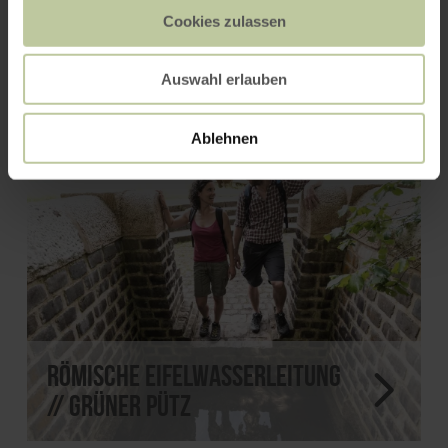
Hasenberghof - Dr. Axe
Cookies zulassen
Stiftung Kronenburg
Auswahl erlauben
Ablehnen
Römische Eifelwasserleitung
// Grüner Pütz