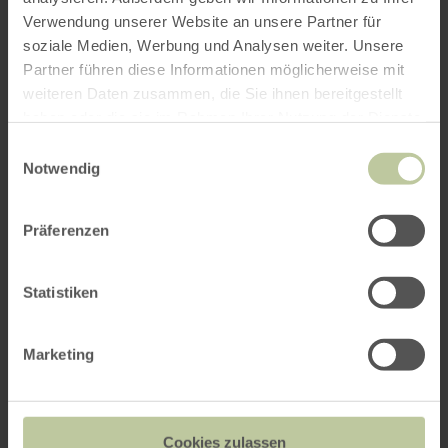
Verwendung unserer Website an unsere Partner für
Das könnte Sie auch
soziale Medien, Werbung und Analysen weiter. Unsere
interessieren
Partner führen diese Informationen möglicherweise mit
weiteren Daten zusammen, die Sie ihnen bereitgestellt
haben oder die sie im Rahmen Ihrer Nutzung der Dienste
gesammelt haben.
Einwilligungsauswahl
Notwendig
Präferenzen
Statistiken
Marketing
Landesburg Zülpich
Cookies zulassen