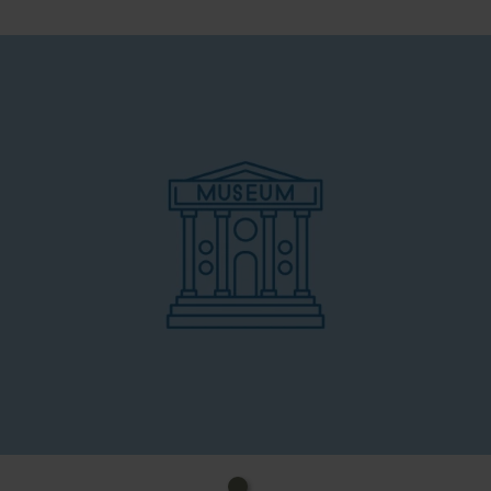
internationale Hilfseinsätze und bedeutende
Ereignisse von der NS-Zeit bis zur Corona-Krise und
dem Klimawandel.
Die regionale Ausstellung führt von der Schlacht von
Solferino über die Gründung des Roten Kreuzes bis
zu Einsätzen in Kriegen, bei Naturkatastrophen und
Fluchtbewegungen. Zahlreiche Exponate und 40
Medienstationen machen die Geschichte
anschaulich und laden dich dazu ein, die Bedeutung
von Menschlichkeit und ehrenamtlichem
Engagement neu zu entdecken.