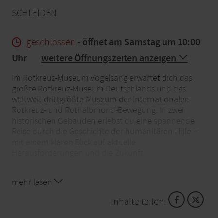
SCHLEIDEN
geschlossen
- öffnet am Samstag um 10:00
Uhr
weitere Öffnungszeiten anzeigen
Im Rotkreuz-Museum Vogelsang erwartet dich das
größte Rotkreuz-Museum Deutschlands und das
weltweit drittgrößte Museum der Internationalen
Rotkreuz- und Rothalbmond-Bewegung. In zwei
historischen Gebäuden erlebst du eine spannende
Reise durch die Geschichte der humanitären Hilfe –
mit einem klaren Blick auf aktuelle
Herausforderungen und die Zukunft.
Zwei Ausstellungen zeigen die weltweite Arbeit des
mehr lesen
Roten Kreuzes sowie die Geschichte der Rotkreuz-
Bewegung im Rheinland. Du erfährst mehr über
Inhalte teilen:
Menschenrechte, humanitäres Völkerrecht,