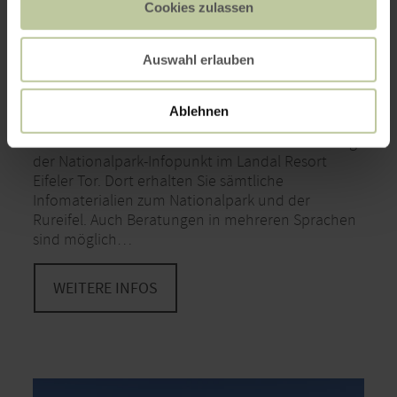
Cookies zulassen
Nationalpark-Infopunkt Resort Eifeler Tor
HEIMBACH
Auswahl erlauben
- öffnet am Freitag um
geschlossen
10:00 Uhr
Ablehnen
Mit einem wunderschönen Ausblick über
Hasenfeld und dem Heimbacher-Staubecken liegt
der Nationalpark-Infopunkt im Landal Resort
Eifeler Tor. Dort erhalten Sie sämtliche
Infomaterialien zum Nationalpark und der
Rureifel. Auch Beratungen in mehreren Sprachen
sind möglich…
WEITERE INFOS