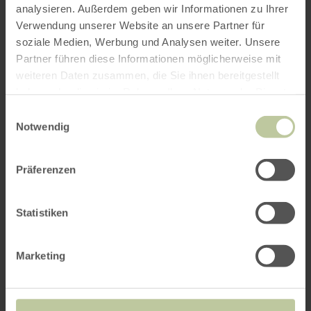
Tourist-Information am Bahnhof in Bad
analysieren. Außerdem geben wir Informationen zu Ihrer
Münstereifel.
Verwendung unserer Website an unsere Partner für
soziale Medien, Werbung und Analysen weiter. Unsere
WEITERE INFOS
Partner führen diese Informationen möglicherweise mit
weiteren Daten zusammen, die Sie ihnen bereitgestellt
haben oder die sie im Rahmen Ihrer Nutzung der Dienste
gesammelt haben.
Einwilligungsauswahl
Notwendig
Präferenzen
Statistiken
Marketing