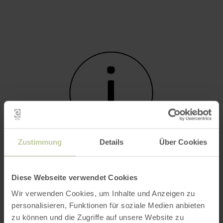
Zustimmung
Details
Über Cookies
Tourist-Information Bad Münstereifel
Diese Webseite verwendet Cookies
(Bahnhof)
BAD MÜNSTEREIFEL
Wir verwenden Cookies, um Inhalte und Anzeigen zu
personalisieren, Funktionen für soziale Medien anbieten
- öffnet um 09:00 Uhr
geschlossen
zu können und die Zugriffe auf unsere Website zu