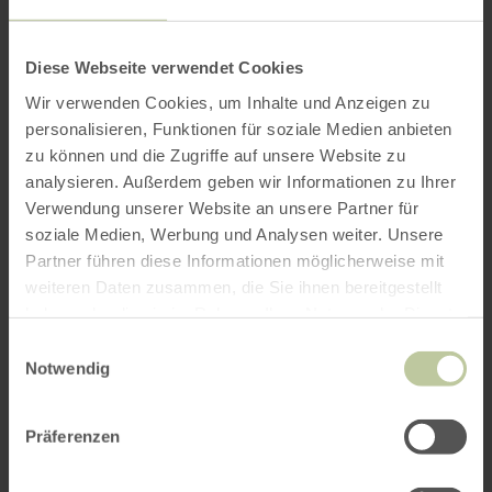
per Google Maps
Diese Webseite verwendet Cookies
Anfahrt von:
Wir verwenden Cookies, um Inhalte und Anzeigen zu
personalisieren, Funktionen für soziale Medien anbieten
zu können und die Zugriffe auf unsere Website zu
analysieren. Außerdem geben wir Informationen zu Ihrer
Verwendung unserer Website an unsere Partner für
soziale Medien, Werbung und Analysen weiter. Unsere
Partner führen diese Informationen möglicherweise mit
ROUTE PLANEN
weiteren Daten zusammen, die Sie ihnen bereitgestellt
haben oder die sie im Rahmen Ihrer Nutzung der Dienste
gesammelt haben.
Einwilligungsauswahl
Notwendig
Das könnte Sie auch
Präferenzen
interessieren