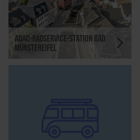
ADAC-Radservice-Station Bad
Münstereifel