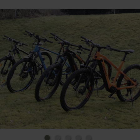
Tourist-Information.
Die Tourist-Information ist ein Partnerbetrieb des
nachhaltigen Reiseziel Nordeifel.
Eintrittstickets für die Thermen & Badewelt
Euskirchen, sowie Eintrittskarten für Veranstaltung
von Ticket-regional können ebenfalls in der Tourist-
Information erworben werden.
Außerdem ist die Tourist-Information cambio-
Servicestelle und nimmt Anmeldungen für die
Nutzung des CarSharing entgegen.
Wir freuen uns aus Ihren Besuch.