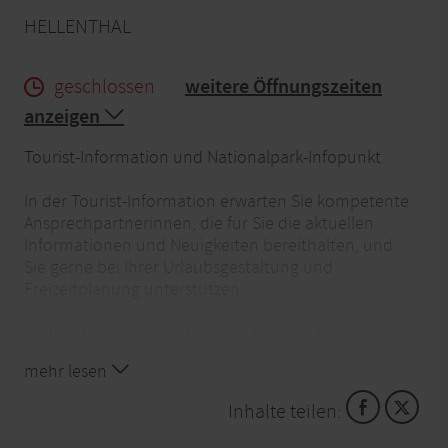
HELLENTHAL
geschlossen
weitere Öffnungszeiten
anzeigen
Tourist-Information und Nationalpark-Infopunkt
In der Tourist-Information erwarten Sie kompetente
Ansprechpartnerinnen, die für Sie die aktuellen
Informationen und Neuigkeiten bereithalten, und
Sie gerne bei Ihrer Urlaubsgestaltung und
Freizeitplanung unterstützen.
Zudem finden Sie bei uns eine Vielzahl an Souvenirs
aus dem Eifelshop, der lokalen Firmen "Kraut und
mehr lesen
Korn" sowie "Mitgebracht" und Büchern über die
Region.
Inhalte teilen:
Ein Verleih von E-Bikes, Trekking- und Mountainbikes,
sowie Kinderrädern finden Sie ebenfalls in der