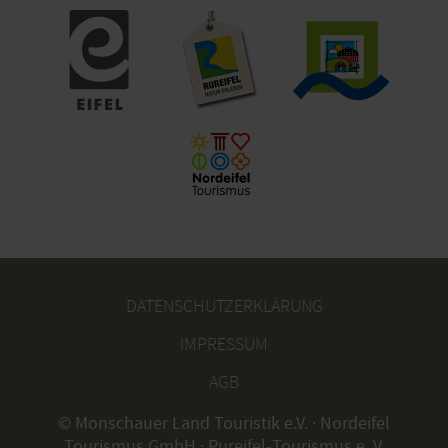
DATENSCHUTZERKLÄRUNG
IMPRESSUM
AGB
© Monschauer Land Touristik e.V. · Nordeifel
Tourismus GmbH · Rureifel-Tourismus e. V.