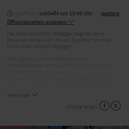
geöffnet
- schließt um 13:00 Uhr
weitere
Öffnungszeiten anzeigen
Das Nationalpark-Tor Nideggen begrüßt seine
Besucher im Haus am Tor am Zülpicher Tor in der
historischen Altstadt Nideggen.
Als Ausgangspunkt für Wandertouren,
Kletterabenteuer oder auch als Startpunkt für die
Entdeckungsreise quer durch die
Buntsandsteinroute Nideggener Altstadt mit der
über ihr thronenden Burg - inklusive Burgenmuseum
ist das Nationalpark-Tor Nideggen bestens geeignet.
mehr lesen
Ausgestattet mit dem richtigen Informationsmaterial
und dem Tipp einer der Ansprechpartner kann es los
Inhalte teilen:
gehen.