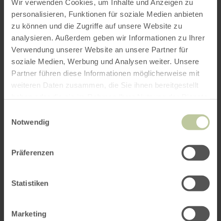
Wir verwenden Cookies, um Inhalte und Anzeigen zu
personalisieren, Funktionen für soziale Medien anbieten
zu können und die Zugriffe auf unsere Website zu
ROUTE PLANEN
analysieren. Außerdem geben wir Informationen zu Ihrer
Verwendung unserer Website an unsere Partner für
soziale Medien, Werbung und Analysen weiter. Unsere
Partner führen diese Informationen möglicherweise mit
weiteren Daten zusammen, die Sie ihnen bereitgestellt
Das könnte Sie auch
haben oder die sie im Rahmen Ihrer Nutzung der Dienste
gesammelt haben.
interessieren
Einwilligungsauswahl
Notwendig
Präferenzen
REGIO ORATIO
Benedikt und Konrad Schöller begrüßen
Statistiken
Sie bei REGIO ORATIO, dem
zeitkritischen Informationsangebot über
historische Ereignisse in der Nordeifel.
Marketing