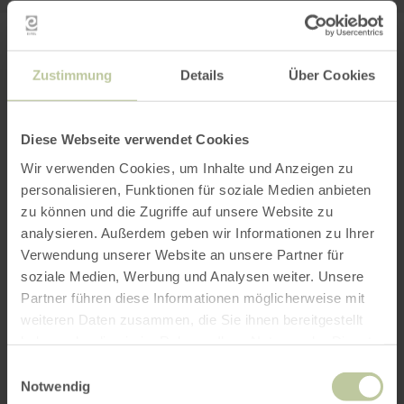
PLANEN SIE IHRE
Zustimmung
Details
Über Cookies
ANREISE
Diese Webseite verwendet Cookies
Wir verwenden Cookies, um Inhalte und Anzeigen zu
personalisieren, Funktionen für soziale Medien anbieten
per Google Maps
zu können und die Zugriffe auf unsere Website zu
analysieren. Außerdem geben wir Informationen zu Ihrer
Anfahrt von:
Verwendung unserer Website an unsere Partner für
soziale Medien, Werbung und Analysen weiter. Unsere
Partner führen diese Informationen möglicherweise mit
weiteren Daten zusammen, die Sie ihnen bereitgestellt
haben oder die sie im Rahmen Ihrer Nutzung der Dienste
gesammelt haben.
Einwilligungsauswahl
ROUTE PLANEN
Notwendig