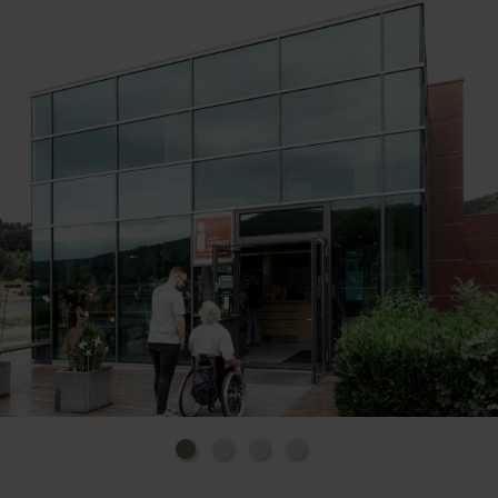
Alle 2 Wochen um 11:00 Uhr beginnt am
Nationalpark-Tor eine 3-4 stündige Rangertour durch
den Nationalpark-Eifel, die auch für Menschen mit
Hörbehinderung, blinde und sehbehinderte
Menschen und Familien geeignet ist. Hier begleitet
man einen Ranger dorthin, wo sich Mauereidechse
und Schlingnatter wohlfühlen. Im felsigen Terrain
besteigt die Gruppe den Honigberg - oben
entschädigt die Aussicht auf die Eifeler
Seenlandschaft für die Anstrengung.
Die Teilnahme ist kostenfrei.
Im Nationalpark-Tor befindet sich auch die Tourist-
Information. Das Team freut sich auf Besucher und
hat immer Tipps für eine tolle Wanderung, Radtour
und Ausflüge bereit, um die vielfältige Erlebnisregion
Nationalpark Eifel erkunden zu. Es besteht die
Möglichkeit, sich mit ausreichendem Karten- und
Informationsmaterial auszustatten, sodass einem