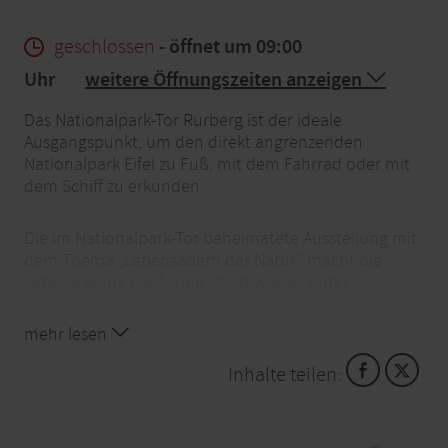
geschlossen
- öffnet um 09:00
Uhr
weitere Öffnungszeiten anzeigen
Das Nationalpark-Tor Rurberg ist der ideale
Ausgangspunkt, um den direkt angrenzenden
Nationalpark Eifel zu Fuß, mit dem Fahrrad oder mit
dem Schiff zu erkunden.
Die im Nationalpark-Tor beheimatete Ausstellung mit
dem Thema „Lebensadern der Natur“ macht die
Lebensräume Fließ- und Stillgewässer unter
anderem aus der Flug-Perspektive eines Milans
erlebbar. Flusskrebs, Perlmuschel und Biber
mehr lesen
gewähren einen Einblick in ihr Leben und zeigen die
Bedeutung des Nationalparks Eifel für Mensch und
Inhalte teilen:
Natur. Ein Besuch ist der perfekte Start sich über den
Nationalpark zur informieren. Der Eintritt ist
kostenfrei.