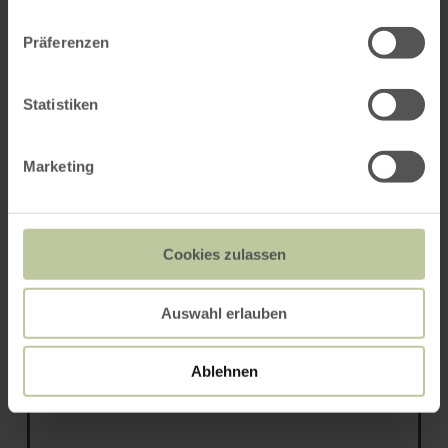
Präferenzen
Das könnte Sie auch
Statistiken
interessieren
Marketing
Rureifel Tourismus GmbH
Cookies zulassen
Natur und Kultur in der Rureifel
Auswahl erlauben
Ablehnen