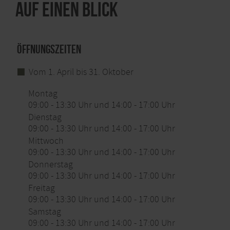
perfekten Ausflug nichts mehr im Wege steht. Ganz
Auf einen Blick
nebenbei lädt der dazugehörige Shop zum Stöbern
ein. Hier findet jeder ein schönes Andenken für sich
selber oder ein Geschenk, das an den Besuch in der
Erlebnisregion Nationalpark Eifel erinnert. Zudem
Öffnungszeiten
steht kostenfreies W-LAN, sowie
eine öffentliche Toilette zur Verfügung.
Vom 1. April bis 31. Oktober
Montag
09:00 - 13:30 Uhr und 14:00 - 17:00 Uhr
Dienstag
09:00 - 13:30 Uhr und 14:00 - 17:00 Uhr
Mittwoch
09:00 - 13:30 Uhr und 14:00 - 17:00 Uhr
Donnerstag
09:00 - 13:30 Uhr und 14:00 - 17:00 Uhr
Freitag
09:00 - 13:30 Uhr und 14:00 - 17:00 Uhr
Samstag
09:00 - 13:30 Uhr und 14:00 - 17:00 Uhr