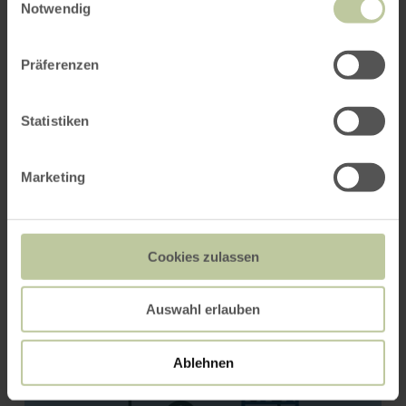
Notwendig
ROUTE PLANEN
Präferenzen
Statistiken
Das könnte Sie auch
interessieren
Marketing
Cookies zulassen
Auswahl erlauben
Ablehnen