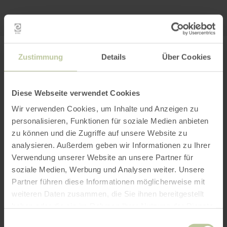
KARTE ÖFFNEN
PLANEN SIE IHRE
Zustimmung
Details
Über Cookies
ANREISE
Diese Webseite verwendet Cookies
Wir verwenden Cookies, um Inhalte und Anzeigen zu
personalisieren, Funktionen für soziale Medien anbieten
zu können und die Zugriffe auf unsere Website zu
per Google Maps
analysieren. Außerdem geben wir Informationen zu Ihrer
Verwendung unserer Website an unsere Partner für
Anfahrt von:
soziale Medien, Werbung und Analysen weiter. Unsere
Partner führen diese Informationen möglicherweise mit
weiteren Daten zusammen, die Sie ihnen bereitgestellt
haben oder die sie im Rahmen Ihrer Nutzung der Dienste
gesammelt haben.
Einwilligungsauswahl