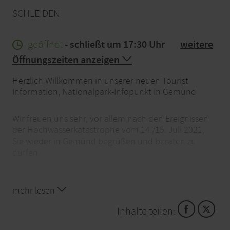
SCHLEIDEN
geöffnet
- schließt um 17:30 Uhr
weitere
Öffnungszeiten anzeigen
Herzlich Willkommen in unserer neuen Tourist
Information, Nationalpark-Infopunkt in Gemünd
Wir freuen uns sehr, vor allem nach den Ereignissen
der Hochwasserkatastrophe vom 14./15. Juli 2021,
Sie wieder in Gemünd begrüßen und beraten zu
dürfen.
Entspannen Sie auf unseren Sitzmöglichkeiten,
planen Sie mit uns zusammen Ihren Aufenthalt,
mehr lesen
besuchen Sie unseren Shop oder bedienen Sie sich
Inhalte teilen:
an unseren Prospektmaterialen mit Informationen
rund um unsere wunderschöne Region.