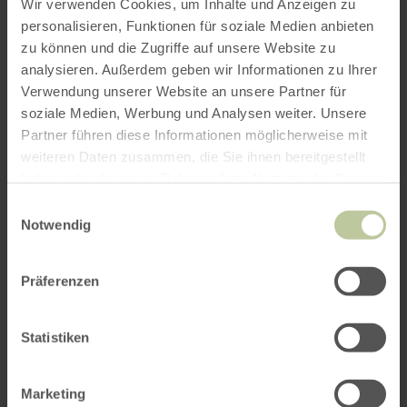
Wir verwenden Cookies, um Inhalte und Anzeigen zu
personalisieren, Funktionen für soziale Medien anbieten
zu können und die Zugriffe auf unsere Website zu
ROUTE PLANEN
analysieren. Außerdem geben wir Informationen zu Ihrer
Verwendung unserer Website an unsere Partner für
soziale Medien, Werbung und Analysen weiter. Unsere
Partner führen diese Informationen möglicherweise mit
weiteren Daten zusammen, die Sie ihnen bereitgestellt
Das könnte Sie auch
haben oder die sie im Rahmen Ihrer Nutzung der Dienste
gesammelt haben.
interessieren
Einwilligungsauswahl
Notwendig
Präferenzen
Statistiken
Marketing