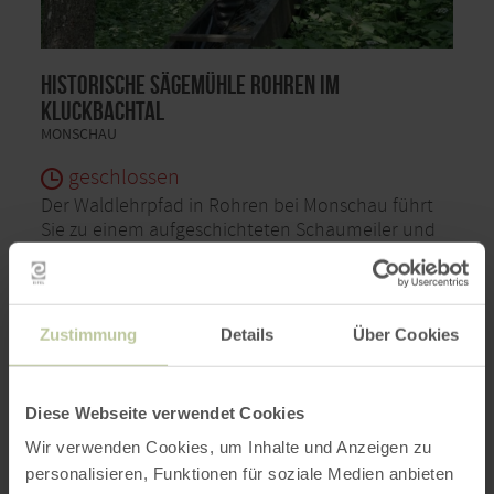
Historische Sägemühle Rohren im
Kluckbachtal
MONSCHAU
geschlossen
Der Waldlehrpfad in Rohren bei Monschau führt
Sie zu einem aufgeschichteten Schaumeiler und
einer wasserbetriebenen Sägemühle, in deren
Innerem auch historische Arbeitsgeräte besichtigt
werden können.
Zustimmung
Details
Über Cookies
WEITERE INFOS
Diese Webseite verwendet Cookies
Wir verwenden Cookies, um Inhalte und Anzeigen zu
personalisieren, Funktionen für soziale Medien anbieten