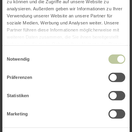
zu können und die Zugriffe auf unsere Website zu
analysieren. Außerdem geben wir Informationen zu Ihrer
Verwendung unserer Website an unsere Partner für
soziale Medien, Werbung und Analysen weiter. Unsere
Partner führen diese Informationen möglicherweise mit
weiteren Daten zusammen, die Sie ihnen bereitgestellt
haben oder die sie im Rahmen Ihrer Nutzung der Dienste
gesammelt haben.
Einwilligungsauswahl
Notwendig
Präferenzen
Hubert Salentin-Museum
ZÜLPICH
Statistiken
- öffnet um 11:00 Uhr
geschlossen
Das von der Manfred Vetter-Stiftung getragene
Hubert Salentin-Museum widmet sich dem
Marketing
Oeuvre des Genremalers Hubert Salentin.