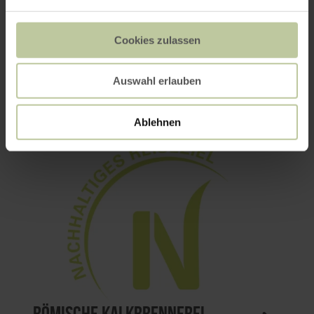
Cookies zulassen
Eifel-Blick "Bergfried"
Auswahl erlauben
Ablehnen
Römische Kalkbrennerei