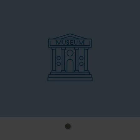
bewegten Ereignissen des 20. Jahrhunderts.
Zahlreiche Medienstationen sorgen dabei für besten
Hör- und Sehgenuss.
Beim Gang durch das Museum tauchst Du tief in die
Geschichte und Gegenwart Euskirchens ein.
Regelmäßig erwarten Dich außerdem
Sonderausstellungen zu Kunst, Kultur und Heimat –
ein Ort, an dem Geschichte lebendig wird.