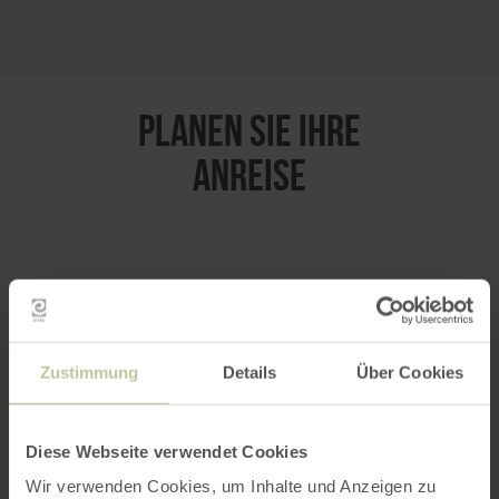
PLANEN SIE IHRE
ANREISE
per Google Maps
Anfahrt von:
Zustimmung
Details
Über Cookies
Diese Webseite verwendet Cookies
Wir verwenden Cookies, um Inhalte und Anzeigen zu