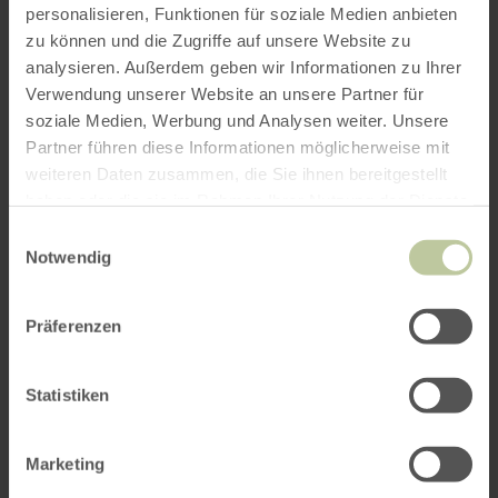
personalisieren, Funktionen für soziale Medien anbieten
ROUTE PLANEN
zu können und die Zugriffe auf unsere Website zu
analysieren. Außerdem geben wir Informationen zu Ihrer
Verwendung unserer Website an unsere Partner für
soziale Medien, Werbung und Analysen weiter. Unsere
Partner führen diese Informationen möglicherweise mit
Das könnte Sie auch
weiteren Daten zusammen, die Sie ihnen bereitgestellt
haben oder die sie im Rahmen Ihrer Nutzung der Dienste
interessieren
gesammelt haben.
Einwilligungsauswahl
Notwendig
Präferenzen
Statistiken
Marketing