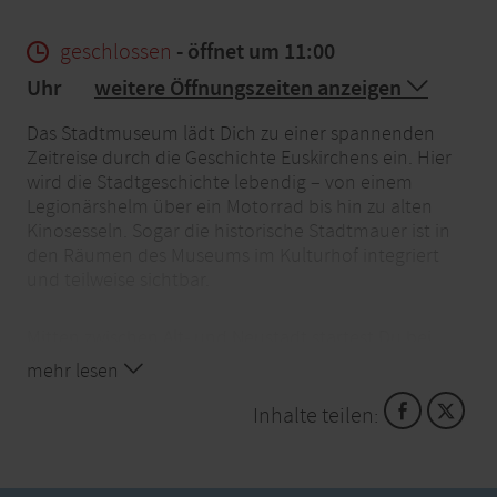
geschlossen
- öffnet um 11:00
Uhr
weitere Öffnungszeiten anzeigen
Das Stadtmuseum lädt Dich zu einer spannenden
Zeitreise durch die Geschichte Euskirchens ein. Hier
wird die Stadtgeschichte lebendig – von einem
Legionärshelm über ein Motorrad bis hin zu alten
Kinosesseln. Sogar die historische Stadtmauer ist in
den Räumen des Museums im Kulturhof integriert
und teilweise sichtbar.
Mitten zwischen Alt- und Neustadt startest Du bei
einem Stadtmodell, das Euskirchen vor der
mehr lesen
Industrialisierung zeigt. Die Dauerausstellung nimmt
Dich mit von der Römerzeit bis in die Gegenwart und
Inhalte teilen:
zeigt die Entwicklungen der Stadt und ihrer Ortsteile.
Im Bereich „Heimat-Stadt-Euskirchen“ erzählen
Zeitzeugen, historische Fotos und Objekte von den