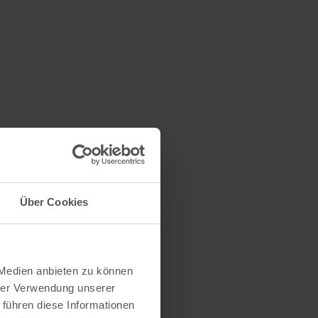
Über Cookies
 Medien anbieten zu können
hrer Verwendung unserer
 führen diese Informationen