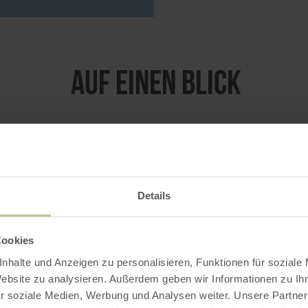
Auf einen Blick
Details
Uhr
Cookies
Uhr
nhalte und Anzeigen zu personalisieren, Funktionen für soziale
Uhr
Website zu analysieren. Außerdem geben wir Informationen zu I
Uhr
r soziale Medien, Werbung und Analysen weiter. Unsere Partner