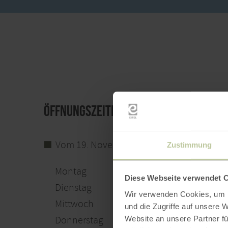
Öffnungszeiten
Vom 19. November bis 15. Oktober
Zustimmung
Montag
00:00 - 23:59 
Diese Webseite verwendet 
Dienstag
00:00 - 23:59 
Wir verwenden Cookies, um I
Mittwoch
00:00 - 23:59 
und die Zugriffe auf unsere 
Donnerstag
00:00 - 23:59 
Website an unsere Partner fü