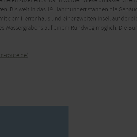
erfielen zusehends. Dann wurden diese umfassend reno
zen. Bis weit in das 19. Jahrhundert standen die Gebäu
mit dem Herrenhaus und einer zweiten Insel, auf der di
s Wassergrabens auf einem Rundweg möglich. Die Burg s
en-route.de
)