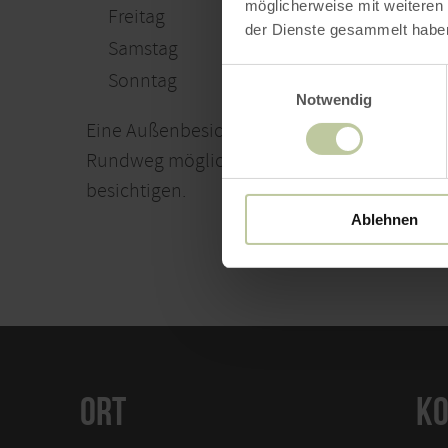
möglicherweise mit weiteren
Freitag
00:00 - 23:59 
der Dienste gesammelt habe
Samstag
00:00 - 23:59 
Einwilligungsauswahl
Sonntag
00:00 - 23:59 
Notwendig
Eine Außenbesichtigung ist außerhalb des 
Rundweg möglich. Die Burg selbst ist in Priv
besichtigen.
Ablehnen
ORT
KO