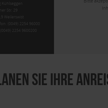
Bitte akzept
g Kühlseggen
Inh
er Str. 29
9 Weilerswist
fon: (0049) 2254 96000
 (0049) 2254 9600200
LANEN SIE IHRE ANREI