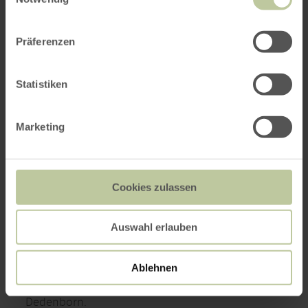
Präferenzen
Statistiken
Marketing
Cookies zulassen
Mullion-Struktur Felsen
Auswahl erlauben
SIMMERATH
geöffnet
Ablehnen
Besondere Mullion-Strukturen in Simmerath-
Dedenborn.