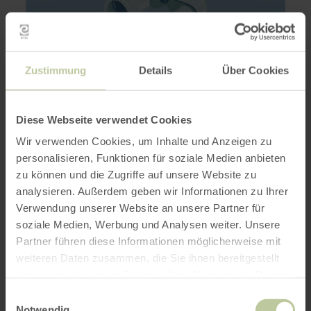
Zustimmung
Details
Über Cookies
Diese Webseite verwendet Cookies
Eifel-Blick "Nonnenbacher Weg"
BLANKENHEIM
Wir verwenden Cookies, um Inhalte und Anzeigen zu
personalisieren, Funktionen für soziale Medien anbieten
geöffnet
zu können und die Zugriffe auf unsere Website zu
Von diesem Standort (540 Meter über dem
analysieren. Außerdem geben wir Informationen zu Ihrer
Meeresspiegel) hat man bei gutem Wetter einen
Verwendung unserer Website an unsere Partner für
herrlichen Ausblick über die Ahr- und
soziale Medien, Werbung und Analysen weiter. Unsere
Eifellandschaft.
Partner führen diese Informationen möglicherweise mit
weiteren Daten zusammen, die Sie ihnen bereitgestellt
WEITERE INFOS
haben oder die sie im Rahmen Ihrer Nutzung der Dienste
gesammelt haben.
Einwilligungsauswahl
Notwendig