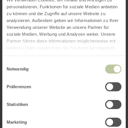
personalisieren, Funktionen für soziale Medien anbieten
zu können und die Zugriffe auf unsere Website zu
ROUTE PLANEN
analysieren. Außerdem geben wir Informationen zu Ihrer
Verwendung unserer Website an unsere Partner für
soziale Medien, Werbung und Analysen weiter. Unsere
Partner führen diese Informationen möglicherweise mit
weiteren Daten zusammen, die Sie ihnen bereitgestellt
Das könnte Sie auch
haben oder die sie im Rahmen Ihrer Nutzung der Dienste
interessieren
gesammelt haben.
Einwilligungsauswahl
Notwendig
Präferenzen
Statistiken
Marketing