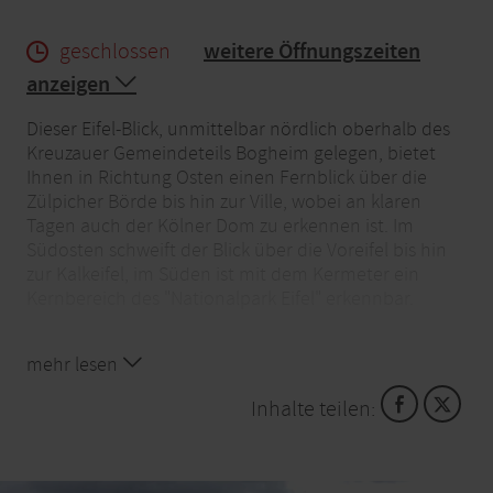
geschlossen
weitere Öffnungszeiten
anzeigen
Dieser Eifel-Blick, unmittelbar nördlich oberhalb des
Kreuzauer Gemeindeteils Bogheim gelegen, bietet
Ihnen in Richtung Osten einen Fernblick über die
Zülpicher Börde bis hin zur Ville, wobei an klaren
Tagen auch der Kölner Dom zu erkennen ist. Im
Südosten schweift der Blick über die Voreifel bis hin
zur Kalkeifel, im Süden ist mit dem Kermeter ein
Kernbereich des "Nationalpark Eifel" erkennbar.
Der Eifel-Blick "Schafsbenden" bietet sich perfekt für
mehr lesen
eine Pause an, wenn Sie beispielsweise auf der MTB
Runde B, "Schöne Aussicht", unterwegs sind, denn
Inhalte teilen:
der Name ist dort Programm.
Aus Düren und dem Kölner Raum über die B 399 und
K 27 in Richtung Untermaubach. Aus Heimbach über