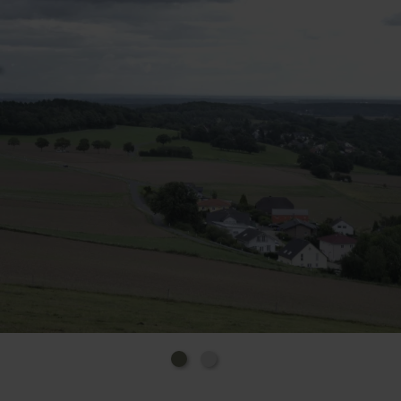
die L 249 und K 32 bis Kreuzau-Winden, hinter der
Rurbrücke auf die K 30 bis Untermaubach, dort auf
die K 31 in Richtung Düren (Nebenstrecke) wechseln.
Aus dem Aachener und Monschauer Land über die B
399 bis Gey, dort auf die K 31 in Richtung
Untermaubach wechseln. Aus dem Bonner Raum
über die B 56 bis Soller, hinter dem Ort auf die K 28
in Richtung Kreuzau wechseln, dort der K 39 bzw. 30
bis Untermaubach folgen. Auf die K 31 in Richtung
Düren (Nebenstrecke) wechseln.
Bitte nutzen Sie an der Kreuzung K 31 / K 27 den
Parkstreifen an der K 27 in Fahrtrichtung
Untermaubach. Von dort ca. 1000 m zum "Eifel-Blick".