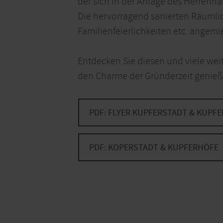
der sich in der Anlage des Herrenha
Die hervorragend sanierten Räumli
Familienfeierlichkeiten etc. angemi
Entdecken Sie diesen und viele weit
den Charme der Gründerzeit genieße
PDF: FLYER KUPFERSTADT & KUPF
PDF: KOPERSTADT & KUPFERHÖFE