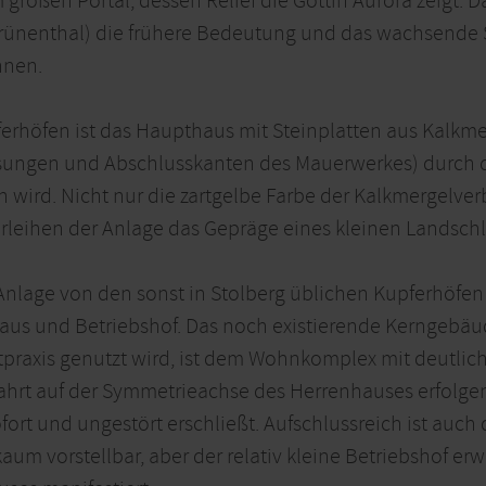
großen Portal, dessen Relief die Göttin Aurora zeigt.
 Grünenthal) die frühere Bedeutung und das wachsende 
nnen.
erhöfen ist das Haupthaus mit Steinplatten aus Kalkme
ssungen und Abschlusskanten des Mauerwerkes) durch
n wird. Nicht nur die zartgelbe Farbe der Kalkmergelve
leihen der Anlage das Gepräge eines kleinen Landschl
Anlage von den sonst in Stolberg üblichen Kupferhöfen 
aus und Betriebshof. Das noch existierende Kerngebä
rztpraxis genutzt wird, ist dem Wohnkomplex mit deutlic
fahrt auf der Symmetrieachse des Herrenhauses erfolge
ofort und ungestört erschließt. Aufschlussreich ist auc
aum vorstellbar, aber der relativ kleine Betriebshof er