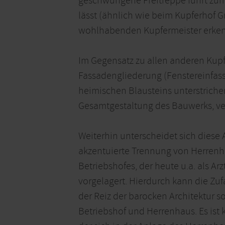
geschwungene Freitreppe führt zum 
lässt (ähnlich wie beim Kupferhof
wohlhabenden Kupfermeister erke
Im Gegensatz zu allen anderen Kupf
Fassadengliederung (Fenstereinfa
heimischen Blausteins unterstriche
Gesamtgestaltung des Bauwerks, ver
Weiterhin unterscheidet sich diese 
akzentuierte Trennung von Herrenh
Betriebshofes, der heute u.a. als A
vorgelagert. Hierdurch kann die Zu
der Reiz der barocken Architektur s
Betriebshof und Herrenhaus. Es ist k