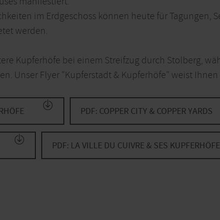
uses manifestiert.
chkeiten im Erdgeschoss können heute für Tagungen, S
etet werden.
ere Kupferhöfe bei einem Streifzug durch Stolberg, wäh
n. Unser Flyer "Kupferstadt & Kupferhöfe" weist Ihnen
ERHÖFE
PDF: COPPER CITY & COPPER YARDS
PDF: LA VILLE DU CUIVRE & SES KUPFERHÖFE