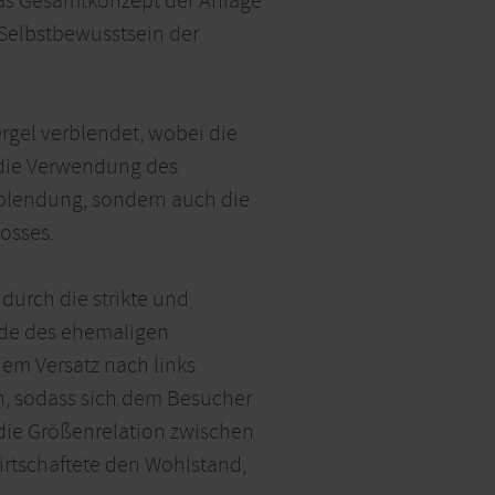
 Das Gesamtkonzept der Anlage
Selbstbewusstsein der
rgel verblendet, wobei die
 die Verwendung des
rblendung, sondern auch die
osses.
durch die strikte und
ude des ehemaligen
hem Versatz nach links
n, sodass sich dem Besucher
h die Größenrelation zwischen
wirtschaftete den Wohlstand,