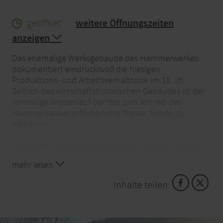
geöffnet
weitere Öffnungszeiten
anzeigen
Das ehemalige Werksgebäude des Hammerwerkes
dokumentiert eindrucksvoll die hiesigen
Produktions- und Arbeitsverhältnisse im 18. Jh..
Seitlich des wirtschaftshistorischen Gebäudes ist der
vormalige Wasserlauf der das zum Antrieb des
Hammerwerkes erforderliche Wasser führte, zu
erkennen.
Sie finden diese Werksgebäude im Ortsteil Hammer
in der Hammerstr. 23.
mehr lesen
Die Besichtigung ist nur von aussen möglich
Inhalte teilen: