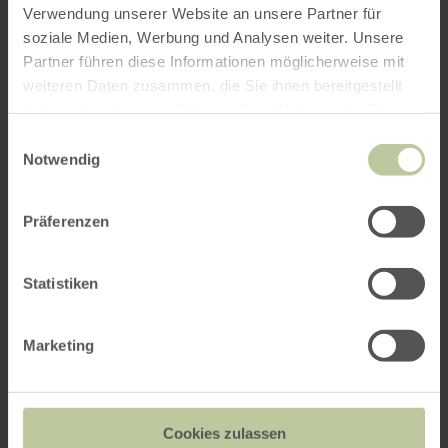
Das könnte Sie auch
Verwendung unserer Website an unsere Partner für
soziale Medien, Werbung und Analysen weiter. Unsere
interessieren
Partner führen diese Informationen möglicherweise mit
weiteren Daten zusammen, die Sie ihnen bereitgestellt
haben oder die sie im Rahmen Ihrer Nutzung der Dienste
gesammelt haben.
Einwilligungsauswahl
Notwendig
Präferenzen
Statistiken
Marketing
Kupferhof Sonnental
Cookies zulassen