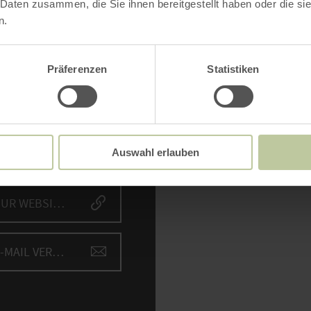
 Daten zusammen, die Sie ihnen bereitgestellt haben oder die s
n.
NTAKT
Präferenzen
Statistiken
Bitte akzept
ogische Station im Kreis
Inh
en
aller Str. 5
85 Nideggen
Auswahl erlauben
fon: +49 2427 949870
ZUR WEBSITE
E-MAIL VERFASSEN