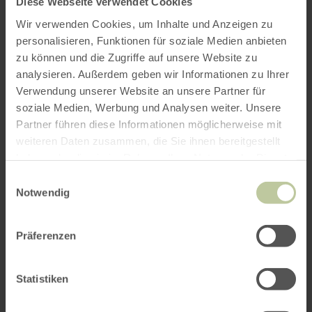
Diese Webseite verwendet Cookies
Wir verwenden Cookies, um Inhalte und Anzeigen zu
personalisieren, Funktionen für soziale Medien anbieten
zu können und die Zugriffe auf unsere Website zu
analysieren. Außerdem geben wir Informationen zu Ihrer
ROUTE PLANEN
Verwendung unserer Website an unsere Partner für
soziale Medien, Werbung und Analysen weiter. Unsere
Partner führen diese Informationen möglicherweise mit
weiteren Daten zusammen, die Sie ihnen bereitgestellt
haben oder die sie im Rahmen Ihrer Nutzung der Dienste
Das könnte Sie auch
gesammelt haben.
Einwilligungsauswahl
Notwendig
interessieren
Präferenzen
Statistiken