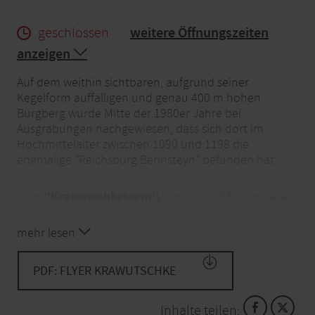
geschlossen
weitere Öffnungszeiten
anzeigen
Auf dem weithin sichtbaren, aufgrund seiner
Kegelform auffälligen und genau 400 m hohen
Burgberg wurde Mitte der 1980er Jahre bei
Ausgrabungen nachgewiesen, dass sich dort im
Hochmittelalter zwischen 1090 und 1198 die
ehemalige "Reichsburg Berinsteyn" befunden hat.
"Krawutschketurm",
Vom
nach dem Eifelwanderer
Franz Krawutschke benannt, bietet sich
atemberaubender Blick über die Höhenzüge
ein
mehr lesen
der Eifel
. Vom Parkplatzrand schweift der Blick über
das sich weitende Tal der Rur mit dem Staubecken
PDF: FLYER KRAWUTSCHKE
Obermaubach über den Rand der Eifel hinaus in die
Jülicher Börde und die Kölner Bucht.
Inhalte teilen: