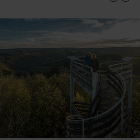
Am "Krawutschketurm" führt der Walderlebnispfad
vorbei. Entlang eines kleinen Rundwegs bietet der
Walderlebnispfad für große und kleine Besucher
neben Erläuterungstafeln diverse Holzspielgeräte
und kleinere Anlagen zum Entdecken der hiesigen
Flora und Fauna. Sie können ebenfalls den Besuch
Wanderung auf
des Krawutsche-Turms mit einer
dem "Heinrich-Böll-Weg" [35].
Mountain-Biker
Für die
verläuft die rund 15 km
MTB Runde E "Krawutschketour"
lange
entlang
des Burgbergs und des Turms.