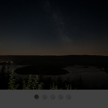
Anfahrt:
Sie erreichen Schmidt aus Düren über die L 249 bis
Nideggen, dort auf die L 246 wechseln, aus
Heimbach über die L 218, aus dem Raum Köln-Bonn
über die B 265 und L 11 bis Nideggen, dort auf die L
246 wechseln, aus dem Monschauer Land über die L
246 und L 218 sowie aus dem Aachener Land über
die B 399 und L 218.
Der Parkplatz liegt in unmittelbarer Nähe zum "Eifel-
Blick", am Ende der Straße "Schöne Aussicht" am
Ostrand des Ortes.
GPS-Koordinaten (WGS 84): N 50° 39.185' E 006°
25.350'