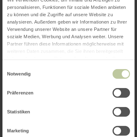
personalisieren, Funktionen für soziale Medien anbieten
zu können und die Zugriffe auf unsere Website zu
ROUTE PLANEN
analysieren. Außerdem geben wir Informationen zu Ihrer
Verwendung unserer Website an unsere Partner für
soziale Medien, Werbung und Analysen weiter. Unsere
Partner führen diese Informationen möglicherweise mit
weiteren Daten zusammen, die Sie ihnen bereitgestellt
Das könnte Sie auch
haben oder die sie im Rahmen Ihrer Nutzung der Dienste
interessieren
gesammelt haben.
Einwilligungsauswahl
Notwendig
Präferenzen
Statistiken
Marketing