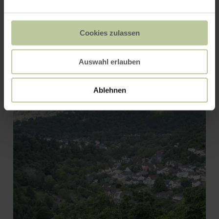
Cookies zulassen
Auswahl erlauben
Eifel-Blick "Burg Hengebach"
Ablehnen