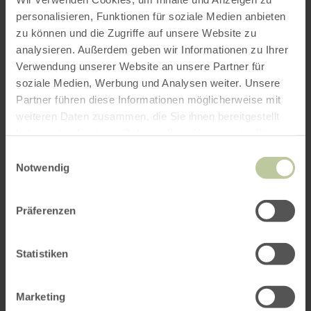
personalisieren, Funktionen für soziale Medien anbieten
zu können und die Zugriffe auf unsere Website zu
ROUTE PLANEN
analysieren. Außerdem geben wir Informationen zu Ihrer
Verwendung unserer Website an unsere Partner für
soziale Medien, Werbung und Analysen weiter. Unsere
Partner führen diese Informationen möglicherweise mit
weiteren Daten zusammen, die Sie ihnen bereitgestellt
Das könnte Sie auch
haben oder die sie im Rahmen Ihrer Nutzung der Dienste
interessieren
gesammelt haben.
Einwilligungsauswahl
Notwendig
Präferenzen
Statistiken
Marketing