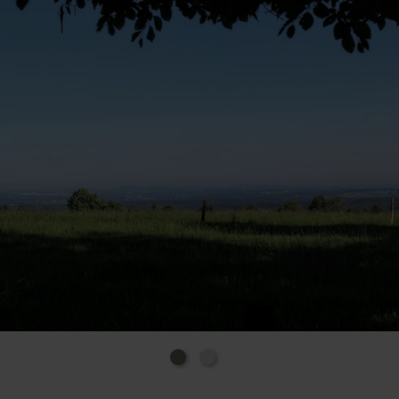
Parkplatz Jägerhaus an der B 399 zwischen
Vossenack und Lammersdorf, direkt an der Grenze
der Kreise Düren und Aachen, entfernt. Zum Eifel-
Blick führt ein befestigter Wege, Steigung < 6%.
Folgen Sie der Beschilderung "Eifel-Blick".