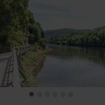
dessen beeindruckende Architektur einen
eindrucksvollen Kontrast zur natürlichen Umgebung
bildet.
Nach dieser Entdeckungsreise durch Natur und
Geschichte lohnt sich ein Abstecher in die
nahegelegene Stadt Heimbach, wo gemütliche Cafés
und charmante Gassen zum Verweilen einladen.
Das Staubecken Heimbach verbindet Erholung,
Aktivität und Naturerlebnis und ist das ideale Ziel für
einen entspannten Ausflug.