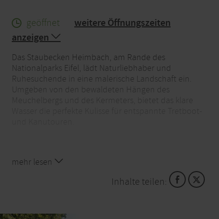
geöffnet
weitere Öffnungszeiten
anzeigen
Das Staubecken Heimbach, am Rande des
Nationalparks Eifel, lädt Naturliebhaber und
Ruhesuchende in eine malerische Landschaft ein.
Umgeben von den bewaldeten Hängen des
Meuchelbergs und des Kermeters, bietet das klare
Wasser die perfekte Kulisse für entspannte Tretboot-
und Kanutouren.
Ein besonderes Highlight ist der Dschungelpfad, der
mehr lesen
entlang eines Teils des Ufers verläuft und eine
einzigartige Gelegenheit bietet, die reiche Natur der
Inhalte teilen:
Umgebung zu erkunden. Beim Umrunden des
Staubeckens führt der Weg schließlich am
imposanten Jugendstilkraftwerk Heimbach vorbei,