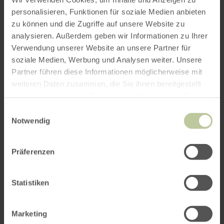
personalisieren, Funktionen für soziale Medien anbieten
zu können und die Zugriffe auf unsere Website zu
ROUTE PLANEN
analysieren. Außerdem geben wir Informationen zu Ihrer
Verwendung unserer Website an unsere Partner für
soziale Medien, Werbung und Analysen weiter. Unsere
Partner führen diese Informationen möglicherweise mit
weiteren Daten zusammen, die Sie ihnen bereitgestellt
Das könnte Sie auch
haben oder die sie im Rahmen Ihrer Nutzung der Dienste
interessieren
gesammelt haben.
Einwilligungsauswahl
Notwendig
Präferenzen
Statistiken
Marketing