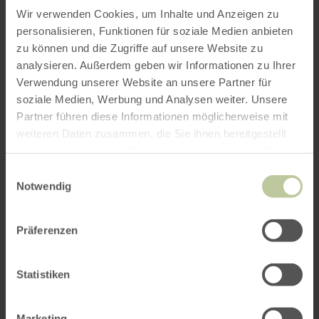
Wir verwenden Cookies, um Inhalte und Anzeigen zu
personalisieren, Funktionen für soziale Medien anbieten
zu können und die Zugriffe auf unsere Website zu
analysieren. Außerdem geben wir Informationen zu Ihrer
ROUTE PLANEN
Verwendung unserer Website an unsere Partner für
soziale Medien, Werbung und Analysen weiter. Unsere
Partner führen diese Informationen möglicherweise mit
weiteren Daten zusammen, die Sie ihnen bereitgestellt
haben oder die sie im Rahmen Ihrer Nutzung der Dienste
Das könnte Sie auch
gesammelt haben.
Einwilligungsauswahl
interessieren
Notwendig
Präferenzen
Statistiken
Marketing