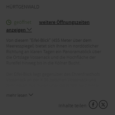
HÜRTGENWALD
geöffnet
weitere Öffnungszeiten
anzeigen
Von diesem "Eifel-Blick" (455 Meter über dem
Meeresspiegel) bietet sich Ihnen in nordöstlicher
Richtung an klaren Tagen ein Panoramablick über
die Ortslage Vossenack und die Hochfläche der
Rureifel hinweg bis in die Kölner Bucht.
Der Eifel-Blick liegt gegenüber des Ehrenfriedhofs
Vossenack an der K 36 zwischen Vossenack und
Simonskall. Aus Düren über die B 399, kurz hinter
Vossenack nach links auf die K 36 nach Simonskall
mehr lesen
wechseln. Aus Heimbach über die L 218 bis
Vossenack, dort auf die B 399 Richtung Lammersdorf
Inhalte teilen:
wechseln und kurz hinter Vossenack nach links auf
die K 36 nach Simonskall wechseln. Aus dem