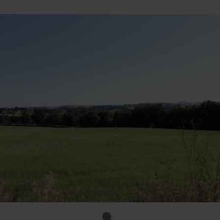
Aachener und Monschauer Land ab Lammersdorf
über die B 399, kurz vor Vossenack auf die K 36 nach
Simonskall wechseln. Aus dem Raum Köln-Bonn
über die B 265 und L 11 bis Kleinhau, dort nach links
auf die B 399 Richtung Vossenack und kurz hinter
Vossenack nach links auf die K 36 nach Simonskall
wechseln.
Der Eifel-Blick befindet sich am nördlichen Ende des
Parkplatzes gegenüber des Ehrenfriedhofes. Der
Parkplatz ist asphaltiert und weist nahezu keine
Steigung auf.