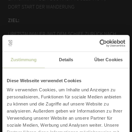
DORT START DER WANDERUNG
ZIEL:
URFTSTAUMAUER (MIT DEM SCHIFF ZURÜCK NACH
EINRUHR)
STRECKE:
7 KM
Zustimmung
Details
Über Cookies
DAUER:
2:30 H
Diese Webseite verwendet Cookies
SCHWIERIGKEIT:
MITTEL
Wir verwenden Cookies, um Inhalte und Anzeigen zu
TOURENART:
WANDERN
personalisieren, Funktionen für soziale Medien anbieten
zu können und die Zugriffe auf unsere Website zu
AUFSTIEG:
139 M
analysieren. Außerdem geben wir Informationen zu Ihrer
Verwendung unserer Website an unsere Partner für
ABSTIEG:
311 M
soziale Medien, Werbung und Analysen weiter. Unsere