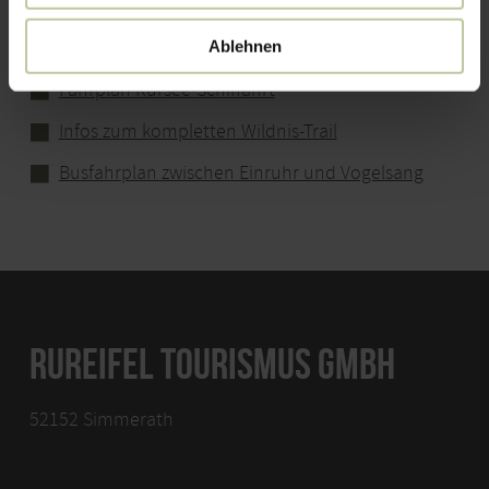
TIPPS ZUR TOUR
Ablehnen
Fahrplan Rursee-Schiffahrt
Infos zum kompletten Wildnis-Trail
Busfahrplan zwischen Einruhr und Vogelsang
RUREIFEL TOURISMUS GMBH
52152 Simmerath