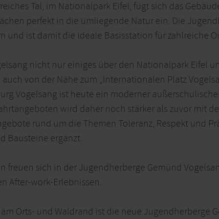
reiches Tal, im Nationalpark Eifel, fügt sich das Gebäu
ächen perfekt in die umliegende Natur ein. Die Jugend
n und ist damit die ideale Basisstation für zahlreiche O
lsang nicht nur einiges über den Nationalpark Eifel un
n auch von der Nähe zum „Internationalen Platz Vogels
g Vogelsang ist heute ein moderner außerschulischer 
ahrtangeboten wird daher noch stärker als zuvor mit de
ngebote rund um die Themen Toleranz, Respekt und Pr
d Bausteine ergänzt.
n freuen sich in der Jugendherberge Gemünd Vogelsan
n After-work-Erlebnissen.
am Orts- und Waldrand ist die neue Jugendherberge