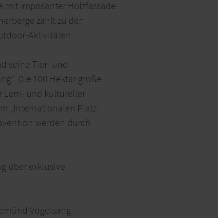
de mit imposanter Holzfassade
herberge zählt zu den
utdoor-Aktivitäten.
d seine Tier- und
ang“. Die 100 Hektar große
Lern- und kultureller
m „Internationalen Platz
ävention werden durch
g über exklusive
 Gemünd Vogelsang