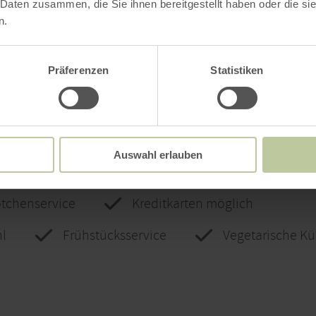
 Daten zusammen, die Sie ihnen bereitgestellt haben oder die s
n.
Präferenzen
Statistiken
 Waschmaschine/Wäschetrockner
PKW-Parkpl
latz für Fahrräder
W-Lan
Terrasse
Englisch
Nichtraucher
Gitterbett /
Auswahl erlauben
estaurant
Zentrale Lage
Trockenrau
tchenservice
Kreditkarten möglich
l
Frühstücksservice
Vegetarische K