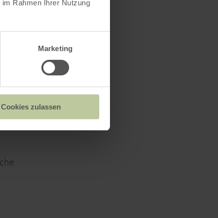
ie im Rahmen Ihrer Nutzung
Marketing
atz
Satelliten-TV
Familienfreundlich
 Babybett
Cookies zulassen
m
üche