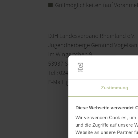
Grillmöglichkeiten (auf Voranme
DJH Landesverband Rheinland e.V.
Jugendherberge Gemünd Vogelsan
Im Wingertchen 9
53937 Schleiden-Gemünd
Tel.: 02444-914920
E-Mail: gemuend@jugendherberge
Zustimmung
Diese Webseite verwendet 
Wir verwenden Cookies, um I
und die Zugriffe auf unsere 
Website an unsere Partner fü