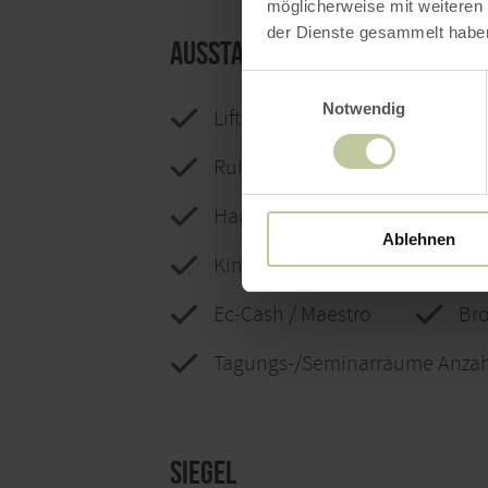
möglicherweise mit weiteren
der Dienste gesammelt habe
Ausstattungsmerkmale
Einwilligungsauswahl
Notwendig
Lift / Aufzug
Nutzung
Ruhige Lage
Einstellp
Haustiere willkommen
Ablehnen
Kinderbett
Eigenes R
Ec-Cash / Maestro
Brö
Tagungs-/Seminarräume Anzah
Siegel