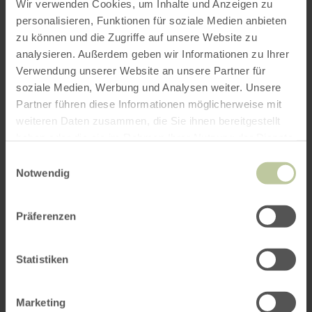
Wir verwenden Cookies, um Inhalte und Anzeigen zu
personalisieren, Funktionen für soziale Medien anbieten
zu können und die Zugriffe auf unsere Website zu
ROUTE PLANEN
analysieren. Außerdem geben wir Informationen zu Ihrer
Verwendung unserer Website an unsere Partner für
soziale Medien, Werbung und Analysen weiter. Unsere
Partner führen diese Informationen möglicherweise mit
weiteren Daten zusammen, die Sie ihnen bereitgestellt
Das könnte Sie auch
haben oder die sie im Rahmen Ihrer Nutzung der Dienste
gesammelt haben.
interessieren
Einwilligungsauswahl
Notwendig
Präferenzen
Statistiken
Marketing