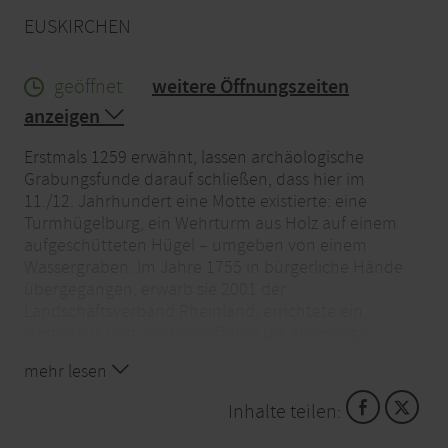
EUSKIRCHEN
geöffnet
weitere Öffnungszeiten
anzeigen
Erstmals 1259 erwähnt, lassen archäologische
Grabungsfunde darauf schließen, dass hier im
11./12. Jahrhundert eine Motte existierte: eine
Turmhügelburg, ein Wehrturm aus Holz auf einem
aufgeschütteten Hügel – umgeben von einem
Wassergraben. Im Jahre 1755 in bürgerliche Hände
übergegangen, erwarb sie 2001 der
Landschaftsverband Rheinland, errichtete ein
Gästehaus und wiedereröffnete die ehemalige
Tuchfabrik Müller als Industriemuseum, wo man alles
mehr lesen
vorfindet wie am letzten Arbeitstag im Jahre 1961.
Spinnmaschinen, Webstühle und sogar die
Inhalte teilen:
Dampfmaschine laufen und demonstrieren die
damalige Tuch-Produktion.