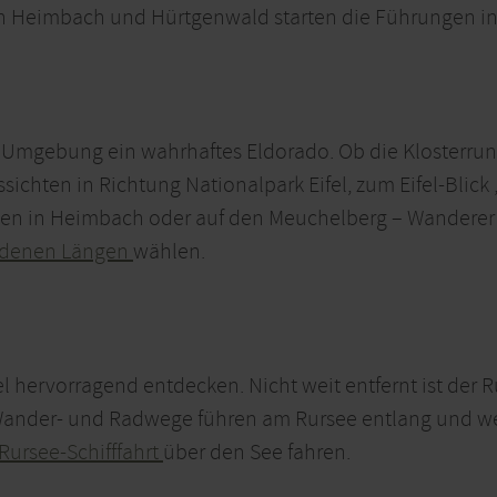
n Heimbach und Hürtgenwald starten die Führungen in
 Umgebung ein wahrhaftes Eldorado. Ob die Klosterrund
ssichten in Richtung Nationalpark Eifel, zum Eifel-Blic
ken in Heimbach oder auf den Meuchelberg – Wandere
iedenen Längen
wählen.
l hervorragend entdecken. Nicht weit entfernt ist der Ru
Wander- und Radwege führen am Rursee entlang und we
Rursee-Schifffahrt
über den See fahren.