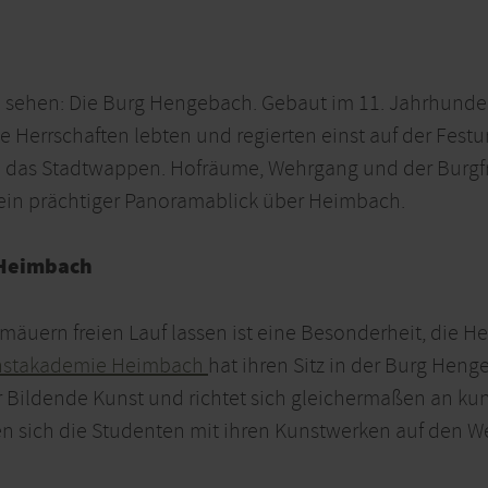
zu sehen: Die Burg Hengebach. Gebaut im 11. Jahrhundert
e Herrschaften lebten und regierten einst auf der Festu
h das Stadtwappen. Hofräume, Wehrgang und der Burgfr
h ein prächtiger Panoramablick über Heimbach.
 Heimbach
Gemäuern freien Lauf lassen ist eine Besonderheit, die 
unstakademie Heimbach
hat ihren Sitz in der Burg Heng
 Bildende Kunst und richtet sich gleichermaßen an kun
en sich die Studenten mit ihren Kunstwerken auf den 