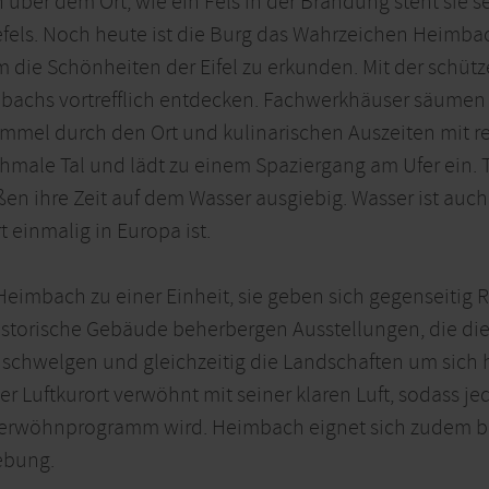
über dem Ort, wie ein Fels in der Brandung steht sie s
els. Noch heute ist die Burg das Wahrzeichen Heimbach
m die Schönheiten der Eifel zu erkunden. Mit der schüt
bachs vortrefflich entdecken. Fachwerkhäuser säumen d
mel durch den Ort und kulinarischen Auszeiten mit reg
chmale Tal und lädt zu einem Spaziergang am Ufer ein. 
n ihre Zeit auf dem Wasser ausgiebig. Wasser ist auc
t einmalig in Europa ist.
Heimbach zu einer Einheit, sie geben sich gegenseitig 
storische Gebäude beherbergen Ausstellungen, die di
schwelgen und gleichzeitig die Landschaften um sich 
er Luftkurort verwöhnt mit seiner klaren Luft, sodass j
Verwöhnprogramm wird. Heimbach eignet sich zudem be
ebung.