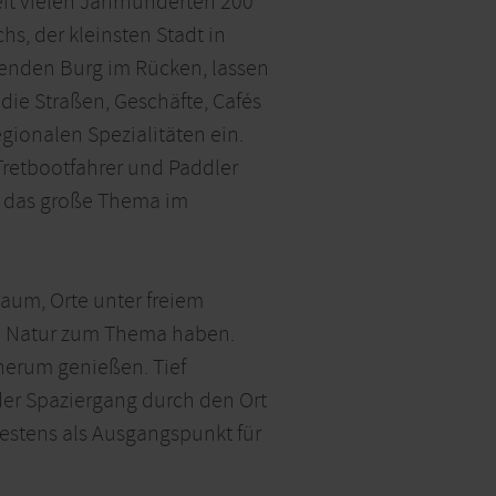
eit vielen Jahrhunderten 200
s, der kleinsten Stadt in
zenden Burg im Rücken, lassen
ie Straßen, Geschäfte, Cafés
ionalen Spezialitäten ein.
Tretbootfahrer und Paddler
h das große Thema im
Raum, Orte unter freiem
e Natur zum Thema haben.
herum genießen. Tief
eder Spaziergang durch den Ort
stens als Ausgangspunkt für