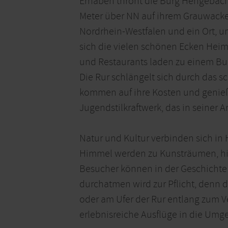
Erhaben thront die Burg Hengebach 
Meter über NN auf ihrem Grauwackef
Nordrhein-Westfalen und ein Ort, u
sich die vielen schönen Ecken Heim
und Restaurants laden zu einem Bum
Die Rur schlängelt sich durch das s
kommen auf ihre Kosten und genieße
Jugendstilkraftwerk, das in seiner Ar
Natur und Kultur verbinden sich in 
Himmel werden zu Kunsträumen, hi
Besucher können in der Geschichte 
durchatmen wird zur Pflicht, denn d
oder am Ufer der Rur entlang zum 
erlebnisreiche Ausflüge in die Umg