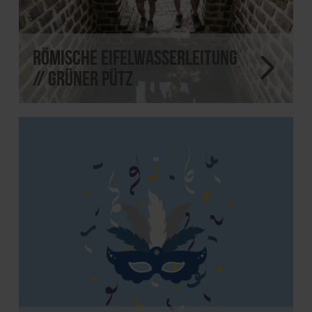
Römische Eifelwasserleitung
// Grüner Pütz