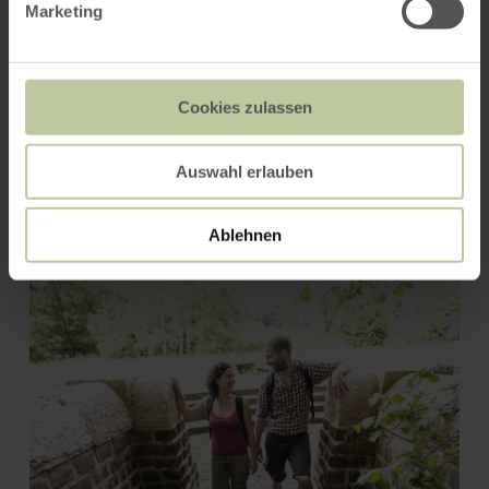
Marketing
Cookies zulassen
Auswahl erlauben
Hasenberghof - Dr. Axe
Stiftung Kronenburg
Ablehnen