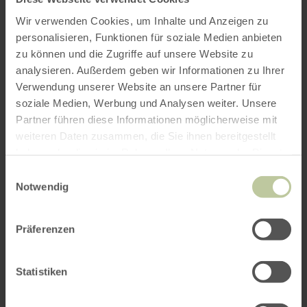
Wir verwenden Cookies, um Inhalte und Anzeigen zu
personalisieren, Funktionen für soziale Medien anbieten
zu können und die Zugriffe auf unsere Website zu
analysieren. Außerdem geben wir Informationen zu Ihrer
ROUTE PLANEN
Verwendung unserer Website an unsere Partner für
soziale Medien, Werbung und Analysen weiter. Unsere
Partner führen diese Informationen möglicherweise mit
weiteren Daten zusammen, die Sie ihnen bereitgestellt
haben oder die sie im Rahmen Ihrer Nutzung der Dienste
Das könnte Sie auch
gesammelt haben.
Einwilligungsauswahl
Notwendig
interessieren
Präferenzen
Statistiken