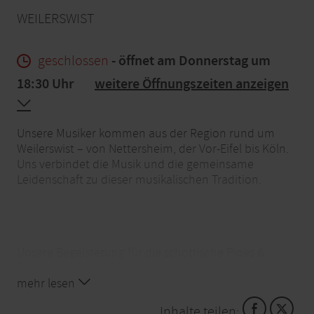
WEILERSWIST
geschlossen
- öffnet am Donnerstag um
18:30 Uhr
weitere Öffnungszeiten anzeigen
Unsere Musiker kommen aus der Region rund um
Weilerswist – von Nettersheim, der Vor-Eifel bis Köln.
Uns verbindet die Musik und die gemeinsame
Leidenschaft zu dieser musikalischen Tradition.
Unsere Begeisterung für die schottische Pipes &
Drums Musik und Traditionen geben wir gerne weiter
und treten auf allen denkbaren Anlässen auf.
mehr lesen
Inhalte teilen: