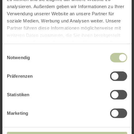
analysieren. Außerdem geben wir Informationen zu Ihrer
Verwendung unserer Website an unsere Partner für
soziale Medien, Werbung und Analysen weiter. Unsere
Das könnte Sie auch
Partner führen diese Informationen möglicherweise mit
interessieren
weiteren Daten zusammen, die Sie ihnen bereitgestellt
haben oder die sie im Rahmen Ihrer Nutzung der Dienste
gesammelt haben.
Einwilligungsauswahl
Notwendig
Präferenzen
Statistiken
Marketing