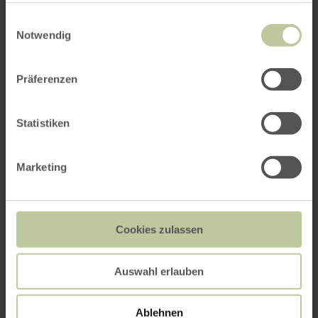
gesammelt haben.
Einwilligungsauswahl
Notwendig
Präferenzen
ROUTE PLANEN
Statistiken
Das könnte Sie auch
Marketing
interessieren
Cookies zulassen
Auswahl erlauben
Ablehnen