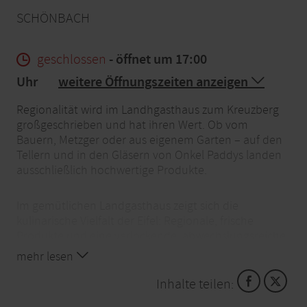
SCHÖNBACH
geschlossen
- öffnet um 17:00
Uhr
weitere Öffnungszeiten anzeigen
Regionalität wird im Landhgasthaus zum Kreuzberg
großgeschrieben und hat ihren Wert. Ob vom
Bauern, Metzger oder aus eigenem Garten – auf den
Tellern und in den Gläsern von Onkel Paddys landen
ausschließlich hochwertige Produkte.
Im gemütlichen Landgasthaus zeigt sich die
kulinarische Vielfalt der Eifel: Regionale, frische
Produkte und eine verlockende, abwechslungsreiche
Speisekarte laden zum Genießen und Verweilen ein.
mehr lesen
Inhalte teilen:
Denn: "Essen ist ein Bedürfnis, genießen eine Kunst!"
(Rouchefoucauld)