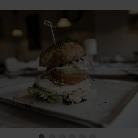
Bei Zutaten und Zubereitung wird auf Ehrlichkeit,
Bodenständigkeit und Authentizität gesetzt,
verbunden mit einem klaren Bekenntnis zu
ökologischer Nachhaltigkeit. Vorrangig stammen die
Zutaten und Produkte von regionalen Erzeugern –
sei es ein zartes Steak vom benachbarten Bauernhof
oder ein erstklassiges Stück Ziegenkäse aus dem
Nachbarort (Vulkanhof Ziegenkäserei – Gillenfeld).
Die Erzeuger sind persönlich bekannt.
Getreu dem Motto: "Was der Bauer nicht kennt, das
isst er nicht. Würde der Städter kennen, was er isst,
er würde Bauer werden."