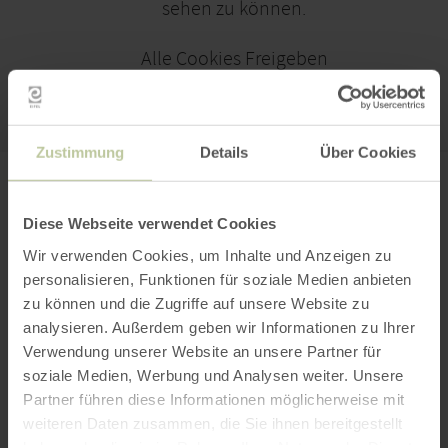
sehen zu können.
Alle Cookies Freigeben
KARTE ÖFFNEN
Zustimmung
Details
Über Cookies
PLANEN SIE IHRE
Diese Webseite verwendet Cookies
ANREISE
Wir verwenden Cookies, um Inhalte und Anzeigen zu
personalisieren, Funktionen für soziale Medien anbieten
zu können und die Zugriffe auf unsere Website zu
analysieren. Außerdem geben wir Informationen zu Ihrer
per Google Maps
Verwendung unserer Website an unsere Partner für
soziale Medien, Werbung und Analysen weiter. Unsere
Partner führen diese Informationen möglicherweise mit
Anfahrt von:
weiteren Daten zusammen, die Sie ihnen bereitgestellt
haben oder die sie im Rahmen Ihrer Nutzung der Dienste