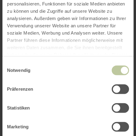
personalisieren, Funktionen für soziale Medien anbieten
ROUTE PLANEN
zu können und die Zugriffe auf unsere Website zu
analysieren. Außerdem geben wir Informationen zu Ihrer
Verwendung unserer Website an unsere Partner für
soziale Medien, Werbung und Analysen weiter. Unsere
Partner führen diese Informationen möglicherweise mit
Das könnte Sie auch
weiteren Daten zusammen, die Sie ihnen bereitgestellt
haben oder die sie im Rahmen Ihrer Nutzung der Dienste
interessieren
gesammelt haben.
Einwilligungsauswahl
Notwendig
Präferenzen
Statistiken
Marketing