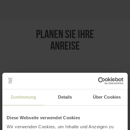
PLANEN SIE IHRE
ANREISE
per Google Maps
Anfahrt von:
Zustimmung
Details
Über Cookies
Diese Webseite verwendet Cookies
Wir verwenden Cookies, um Inhalte und Anzeigen zu