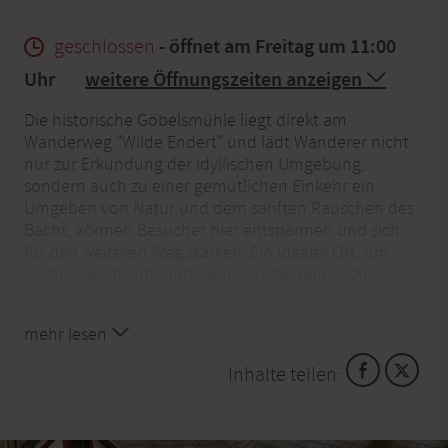
geschlossen
- öffnet am Freitag um 11:00
Uhr
weitere Öffnungszeiten anzeigen
Die historische Göbelsmühle liegt direkt am
Wanderweg "Wilde Endert" und lädt Wanderer nicht
nur zur Erkundung der idyllischen Umgebung,
sondern auch zu einer gemütlichen Einkehr ein.
Umgeben von Natur und dem sanften Rauschen des
Bachs, können Besucher hier entspannen und sich
für den weiteren Weg stärken. Ein idealer Ort, um
Kultur, Geschichte und Genuss miteinander zu
verbinden.
mehr lesen
Inhalte teilen: