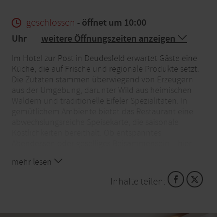
geschlossen
- öffnet um 10:00
Uhr
weitere Öffnungszeiten anzeigen
Im Hotel zur Post in Deudesfeld erwartet Gäste eine
Küche, die auf Frische und regionale Produkte setzt.
Die Zutaten stammen überwiegend von Erzeugern
aus der Umgebung, darunter Wild aus heimischen
Wäldern und traditionelle Eifeler Spezialitäten. In
gemütlichem Ambiente bietet das Restaurant eine
abwechslungsreiche Speisekarte, die saisonale
Köstlichkeiten bereithält. Ob entspanntes
Abendessen oder geselliges Beisammensein – hier
trifft Genuss auf herzliche Gastfreundschaft.
mehr lesen
Eine Speisekarte für die kleinen Gäste ist vorhanden.
Inhalte teilen:
Hunde sind in der Bierstube erlaubt