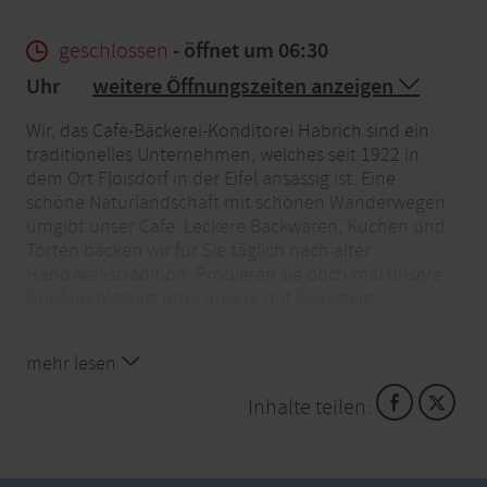
geschlossen
- öffnet um 06:30
Uhr
weitere Öffnungszeiten anzeigen
Wir, das Cafe-Bäckerei-Konditorei Habrich sind ein
traditionelles Unternehmen, welches seit 1922 in
dem Ort Floisdorf in der Eifel ansässig ist. Eine
schöne Naturlandschaft mit schönen Wanderwegen
umgibt unser Cafe. Leckere Backwaren, Kuchen und
Torten backen wir für Sie täglich nach alter
Handwerkstradition. Probieren sie doch mal unsere
Grießmehlstaart oder unsere mit Sauerteig
hergestellten Brote.
mehr lesen
Inhalte teilen: