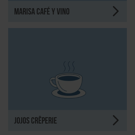
MARISA Café y Vino
JoJos Crêperie