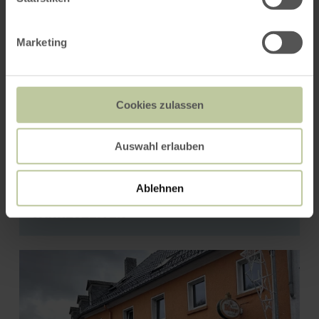
Marketing
Cookies zulassen
Auswahl erlauben
Café-Restaurant "Vier
Ablehnen
Jahreszeiten"