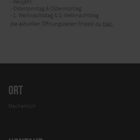
- Neujahr
- Ostersonntag & Ostermontag
- 1. Weihnachtstag & 2. Weihnachtstag
die aktuellen Öffnungszeiten findest du
hier.
ORT
Mechernich