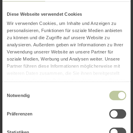
per Google Maps
Diese Webseite verwendet Cookies
Anfahrt von:
Wir verwenden Cookies, um Inhalte und Anzeigen zu
personalisieren, Funktionen für soziale Medien anbieten
zu können und die Zugriffe auf unsere Website zu
analysieren. Außerdem geben wir Informationen zu Ihrer
Verwendung unserer Website an unsere Partner für
soziale Medien, Werbung und Analysen weiter. Unsere
ROUTE PLANEN
Partner führen diese Informationen möglicherweise mit
weiteren Daten zusammen, die Sie ihnen bereitgestellt
haben oder die sie im Rahmen Ihrer Nutzung der Dienste
gesammelt haben.
Einwilligungsauswahl
Notwendig
Das könnte Sie auch
interessieren
Präferenzen
Statistiken