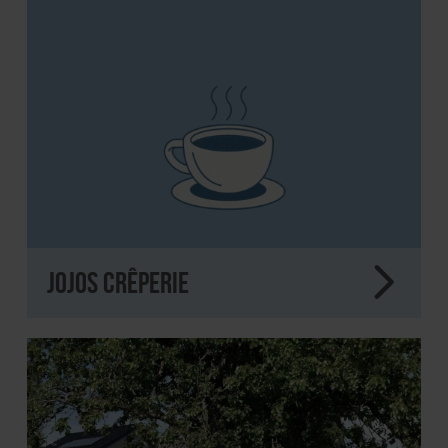
JoJos Crêperie