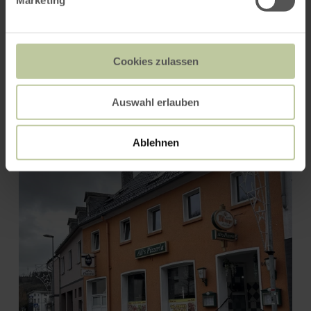
Marketing
Cookies zulassen
Café-Restaurant "Vier
Auswahl erlauben
Jahreszeiten"
Ablehnen