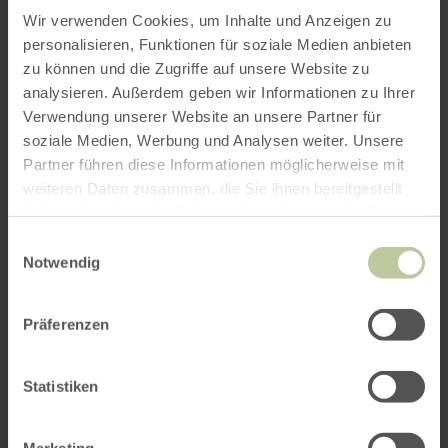
Wir verwenden Cookies, um Inhalte und Anzeigen zu
personalisieren, Funktionen für soziale Medien anbieten
zu können und die Zugriffe auf unsere Website zu
analysieren. Außerdem geben wir Informationen zu Ihrer
ROUTE PLANEN
Verwendung unserer Website an unsere Partner für
soziale Medien, Werbung und Analysen weiter. Unsere
Partner führen diese Informationen möglicherweise mit
weiteren Daten zusammen, die Sie ihnen bereitgestellt
haben oder die sie im Rahmen Ihrer Nutzung der Dienste
Das könnte Sie auch
gesammelt haben.
Einwilligungsauswahl
interessieren
Notwendig
Präferenzen
Statistiken