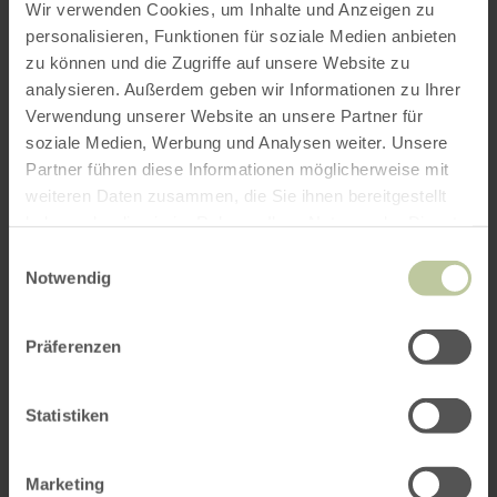
Wir verwenden Cookies, um Inhalte und Anzeigen zu
personalisieren, Funktionen für soziale Medien anbieten
zu können und die Zugriffe auf unsere Website zu
ROUTE PLANEN
analysieren. Außerdem geben wir Informationen zu Ihrer
Verwendung unserer Website an unsere Partner für
soziale Medien, Werbung und Analysen weiter. Unsere
Partner führen diese Informationen möglicherweise mit
weiteren Daten zusammen, die Sie ihnen bereitgestellt
Das könnte Sie auch
haben oder die sie im Rahmen Ihrer Nutzung der Dienste
gesammelt haben.
interessieren
Einwilligungsauswahl
Notwendig
Präferenzen
Statistiken
Marketing