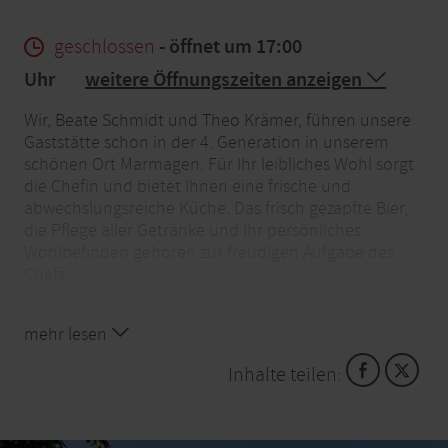
geschlossen
- öffnet um 17:00
Uhr
weitere Öffnungszeiten anzeigen
Wir, Beate Schmidt und Theo Krämer, führen unsere
Gaststätte schon in der 4. Generation in unserem
schönen Ort Marmagen. Für Ihr leibliches Wohl sorgt
die Chefin und bietet Ihnen eine frische und
abwechslungsreiche Küche. Das frisch gezapfte Bier,
die Pflege aller Getränke und Ihr persönliches
Wohlbefinden gehören zur freudigen Aufgabe des
Chefs.
Wir laden Sie ein, seien Sie unser Gast.
mehr lesen
Inhalte teilen: