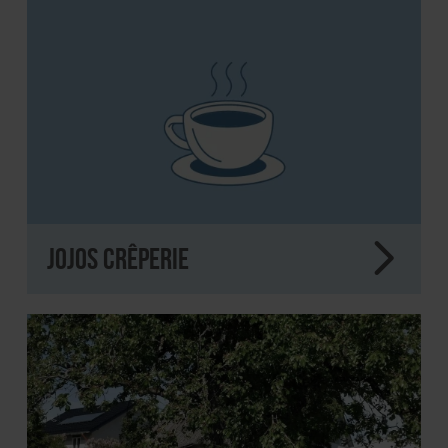
JoJos Crêperie