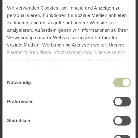
Wir verwenden Cookies, um Inhalte und Anzeigen zu
personalisieren, Funktionen für soziale Medien anbieten
zu können und die Zugriffe auf unsere Website zu
analysieren. Außerdem geben wir Informationen zu Ihrer
ROUTE PLANEN
Verwendung unserer Website an unsere Partner für
soziale Medien, Werbung und Analysen weiter. Unsere
Partner führen diese Informationen möglicherweise mit
weiteren Daten zusammen, die Sie ihnen bereitgestellt
haben oder die sie im Rahmen Ihrer Nutzung der Dienste
Das könnte Sie auch
gesammelt haben.
Einwilligungsauswahl
interessieren
Notwendig
Präferenzen
Statistiken