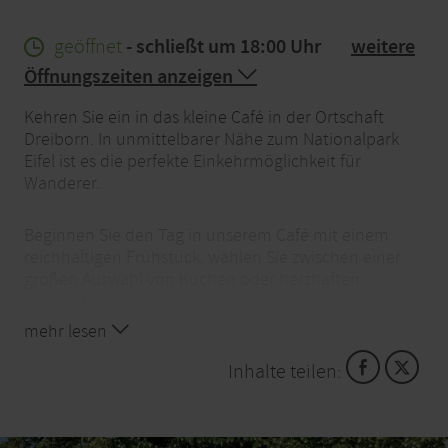
geöffnet
- schließt um 18:00 Uhr
weitere
Öffnungszeiten anzeigen
Kehren Sie ein in das kleine Café in der Ortschaft
Dreiborn. In unmittelbarer Nähe zum Nationalpark
Eifel ist es die perfekte Einkehrmöglichkeit für
Wanderer.
Beginnen Sie den Tag in unserem Café mit einem
reichhaltigen Frühstück, wählen Sie zwischen einer
großen Auswahl von Kuchen oder herzhaften
Angeboten.
mehr lesen
Hinweis für Menschen mit
Inhalte teilen:
Mobilitätseinschränkungen: Das Café ist ebenerdig
zugänglich. Ein Behinderten-WC oder -Parkplatz sind
jedoch nicht vorhanden.