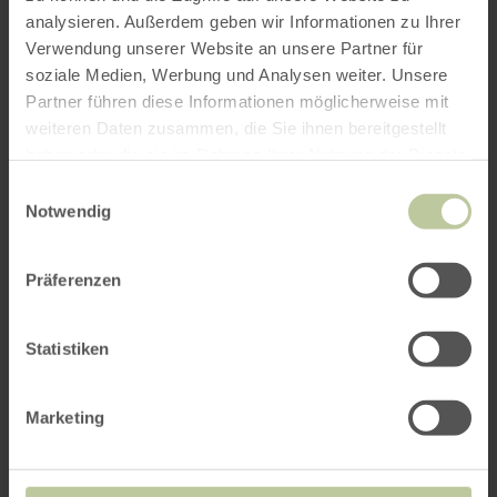
analysieren. Außerdem geben wir Informationen zu Ihrer
Verwendung unserer Website an unsere Partner für
soziale Medien, Werbung und Analysen weiter. Unsere
Das könnte Sie auch
Partner führen diese Informationen möglicherweise mit
interessieren
weiteren Daten zusammen, die Sie ihnen bereitgestellt
haben oder die sie im Rahmen Ihrer Nutzung der Dienste
gesammelt haben.
Einwilligungsauswahl
Notwendig
Rureifel Tourismus GmbH
Natur und Kultur in der Rureifel
Präferenzen
Statistiken
Marketing