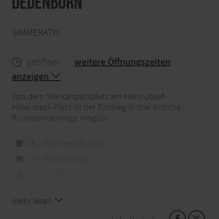
Dedenborn
SIMMERATH
geöffnet
weitere Öffnungszeiten
anzeigen
Von dem Wanderparkplatz am Hans-Josef-
Hilsenbeck-Platz ist der Einstieg in drei örtliche
Rundwanderwege möglich.
16 – Eichheck-Runde
26 – Rurauenweg
36 – Rur-Panoramaweg
Anfahrt
Rauchenauel 24
mehr lesen
52152 Simmerath-Dedenborn