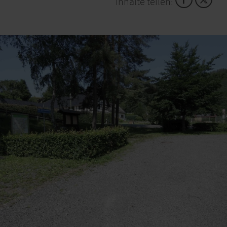
Inhalte teilen:
Koordinaten für das Navigationssystem: 50°35'13.7"N
6°21'39.5"E