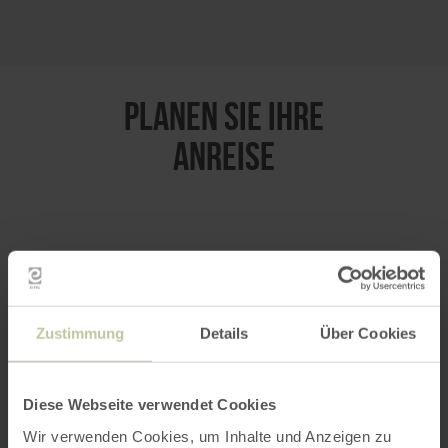
PLANEN SIE IHRE
ANREISE
per Google Maps
Anfahrt von:
Zustimmung
Details
Über Cookies
Diese Webseite verwendet Cookies
Wir verwenden Cookies, um Inhalte und Anzeigen zu