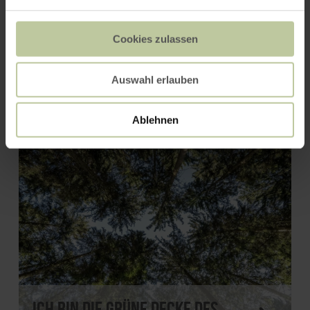
Cookies zulassen
Wassergarten Einruhr
Auswahl erlauben
Ablehnen
Ich bin die grüne Decke des