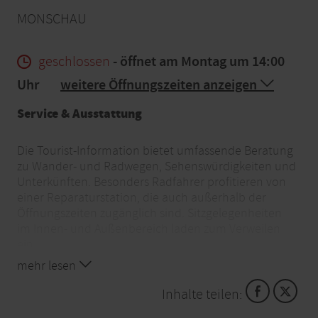
MONSCHAU
geschlossen
- öffnet am Montag um 14:00
Uhr
weitere Öffnungszeiten anzeigen
Service & Ausstattung
Die Tourist-Information bietet umfassende Beratung
zu Wander- und Radwegen, Sehenswürdigkeiten und
Unterkünften. Besonders Radfahrer profitieren von
einer Reparaturstation, die auch außerhalb der
Öffnungszeiten zugänglich sind. Sitzgelegenheiten
im Innen- und Außenbereich laden zum Verweilen
ein
mehr lesen
Telefon
: +49 2473 55205 34
Inhalte teilen:
E-Mail
: kalterherberg@rureifel-tourismus.de
Website:
www.rureifel-tourismus.de