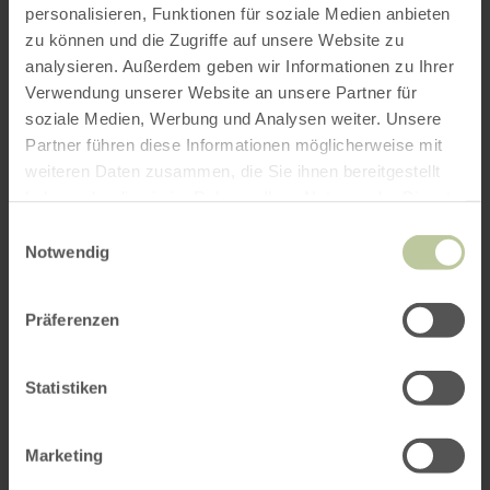
personalisieren, Funktionen für soziale Medien anbieten
ROUTE PLANEN
zu können und die Zugriffe auf unsere Website zu
analysieren. Außerdem geben wir Informationen zu Ihrer
Verwendung unserer Website an unsere Partner für
soziale Medien, Werbung und Analysen weiter. Unsere
Partner führen diese Informationen möglicherweise mit
Das könnte Sie auch
weiteren Daten zusammen, die Sie ihnen bereitgestellt
haben oder die sie im Rahmen Ihrer Nutzung der Dienste
interessieren
gesammelt haben.
Einwilligungsauswahl
Notwendig
Präferenzen
Statistiken
Marketing