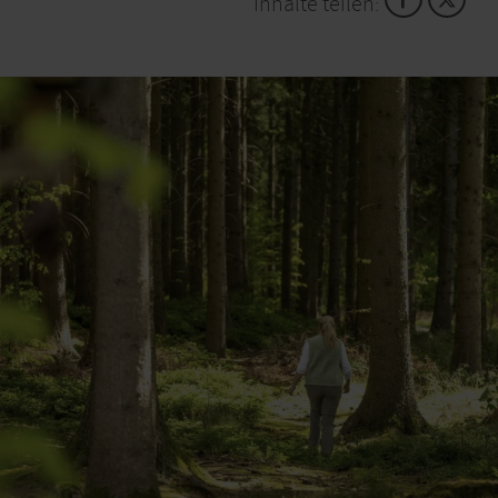
Inhalte teilen:
Heute dient der Bunker als Erinnerungsort. Er zeigt,
dass Kriege nicht nur an Frontlinien stattfinden,
sondern auch in Netzen aus Logistik und Versorgung,
die weit in den Alltag der Menschen und in die
Landschaft hineinreichen. Auch wenn er erst auf den
zweiten Blick erkennbar ist und unter Moos und
Bewuchs fast verschwindet, bleibt er Teil dieser
Geschichte.
Hinsehen lohnt sich: Geh ein paar Schritte näher
heran und schau dir die Oberfläche genauer an. Wo
siehst du noch gerade Kanten, kleine Öffnungen
oder den Übergang zwischen Stein und Beton? Wo
fängt der Wald an, wo hört der Bunker auf?
Diese Route wurde im Rahmen des LEADER-
geförderten Projekts ‚Qualitätsoffensive Wandern