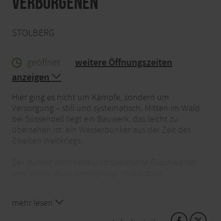
Verborgenen
STOLBERG
geöffnet
weitere Öffnungszeiten
anzeigen
Hier ging es nicht um Kämpfe, sondern um
Versorgung – still und systematisch. Mitten im Wald
bei Süssendell liegt ein Bauwerk, das leicht zu
übersehen ist: ein Wasserbunker aus der Zeit des
Zweiten Weltkriegs.
Der Bunker sammelte und speicherte Frischwasser
und leitete es an umliegende militärische
Stellungen, Kasernen und Lager weiter. Obwohl er
keine großen Gebäude oder Maschinen umfasste,
mehr lesen
war er dennoch ein wichtiger Teil der militärischen
Infrastruktur und der Versorgungskette.