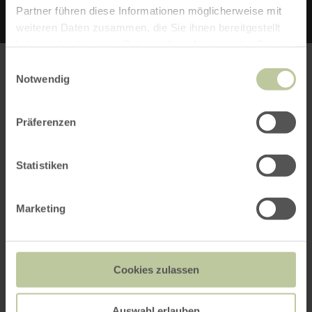
Partner führen diese Informationen möglicherweise mit
weiteren Daten zusammen, die Sie ihnen bereitgestellt
haben oder die sie im Rahmen Ihrer Nutzung der Dienste
gesammelt haben.
Einwilligungsauswahl
PLANEN SIE IHRE
Notwendig
ANREISE
Präferenzen
Statistiken
per Google Maps
Marketing
Anfahrt von:
Cookies zulassen
Auswahl erlauben