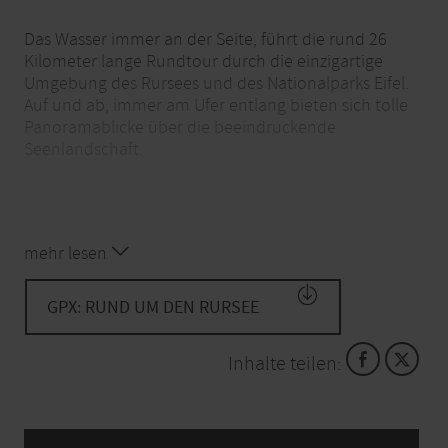
Das Wasser immer an der Seite, führt die rund 26
Kilometer lange Rundtour durch die einzigartige
Umgebung des Rursees und des Nationalparks Eifel.
Auf und ab, immer am Ufer entlang bieten sich tolle
Panoramablicke über die beeindruckende
Seenlandschaft.
Hinweise:
mehr lesen
Wegen Baumaßnahmen für die Seepromenade
GPX: RUND UM DEN RURSEE
besteht eine Umleitung im Bereich Rurberg.
Auf Grund eines Felsabgangs ist der Weg
Inhalte teilen:
zwischen Woffelsbach und Eschauel
voraussichtlich bis Ende Mai 2024 gesperrt.