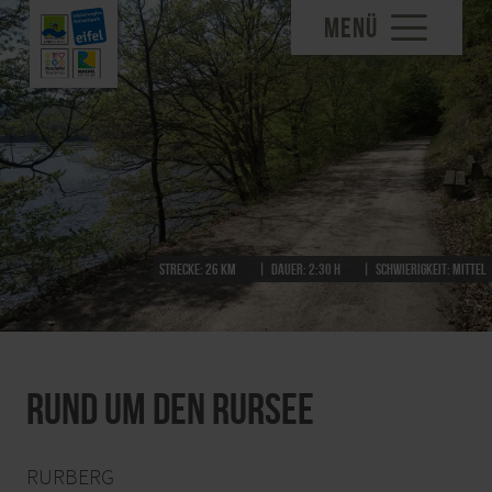
MENÜ
Strecke:
26 km
Dauer:
2:30 h
Schwierigkeit:
mittel
Rund um den Rursee
RURBERG