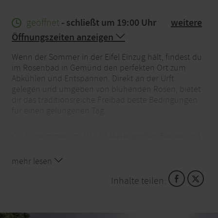
geöffnet
- schließt um 19:00 Uhr
weitere
Öffnungszeiten anzeigen
Wenn der Sommer in der Eifel Einzug hält, findest du
im Rosenbad in Gemünd den perfekten Ort zum
Abkühlen und Entspannen. Direkt an der Urft
gelegen und umgeben von blühenden Rosen, bietet
dir das traditionsreiche Freibad beste Bedingungen
für einen gelungenen Tag.
Ob Schwimmen im 20 x 50 Meter großen Becken mit
angenehmen 22 °C, Sonnen auf der Wiese oder Spaß
mit der ganzen Familie – hier kommt jeder auf seine
mehr lesen
Kosten. Für den kleinen Hunger zwischendurch
versorgt dich der Kiosk mit Snacks und Getränken.
Inhalte teilen:
Komm vorbei und genieße deinen Sommertag im
Rosenbad!