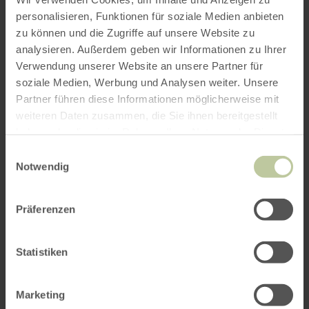
personalisieren, Funktionen für soziale Medien anbieten
zu können und die Zugriffe auf unsere Website zu
ROUTE PLANEN
analysieren. Außerdem geben wir Informationen zu Ihrer
Verwendung unserer Website an unsere Partner für
soziale Medien, Werbung und Analysen weiter. Unsere
Partner führen diese Informationen möglicherweise mit
weiteren Daten zusammen, die Sie ihnen bereitgestellt
Das könnte Sie auch
haben oder die sie im Rahmen Ihrer Nutzung der Dienste
interessieren
gesammelt haben.
Einwilligungsauswahl
Notwendig
Präferenzen
Statistiken
Marketing