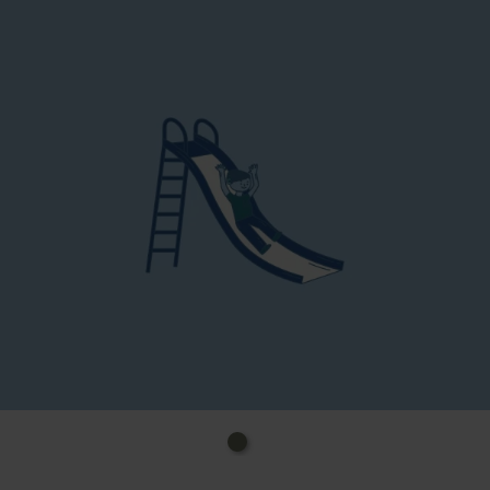
Elektrocartring drehen kleine Rennfahrer ihre
Runden.
Für Babys und Kleinkinder gibt es einen eigenen,
geschützten Bereich mit altersgerechten
Spielmöglichkeiten – so wird der Besuch für die
ganze Familie entspannt.
Airhockey, Kicker, Tischtennis und weitere
Spielgeräte sorgen für zusätzliche Abwechslung –
ideal für kurze Pausen oder kleine Challenges
zwischendurch. Hinweis: Im Spieleland gilt
Sockenpflicht. Anti-Rutsch-Socken kannst du bei
Bedarf vor Ort erwerben.