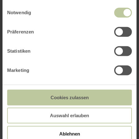
gesammelt haben.
Einwilligungsauswahl
Notwendig
ROUTE PLANEN
Präferenzen
Statistiken
Das könnte Sie auch
Marketing
interessieren
Cookies zulassen
Auswahl erlauben
Ablehnen