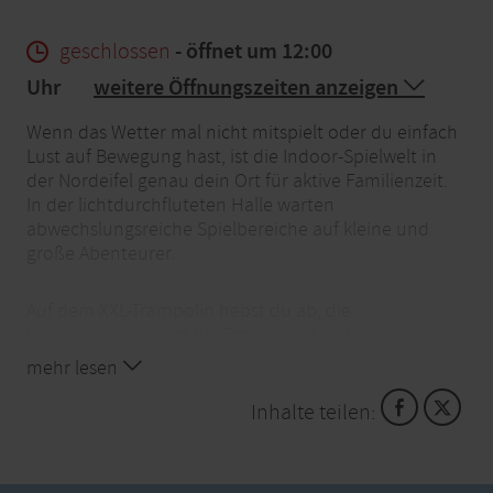
geschlossen
- öffnet um 12:00
Uhr
weitere Öffnungszeiten anzeigen
Wenn das Wetter mal nicht mitspielt oder du einfach
Lust auf Bewegung hast, ist die Indoor-Spielwelt in
der Nordeifel genau dein Ort für aktive Familienzeit.
In der lichtdurchfluteten Halle warten
abwechslungsreiche Spielbereiche auf kleine und
große Abenteurer.
Auf dem XXL-Trampolin hebst du ab, die
Wellenrutsche sorgt für Tempo und in der
Hüpfburgenwelt geht es hoch hinaus. Mutige testen
mehr lesen
sich am Kletter-Vulkan oder im Ninja-Parcours,
während in der Soccer Arena gekickt wird. Ein großer
Inhalte teilen:
Abenteuerspielplatz mit Kletterturm, eine
Kletterwand und sogar ein elektrisches Hamsterrad
bringen zusätzliche Action ins Spiel. Auf dem