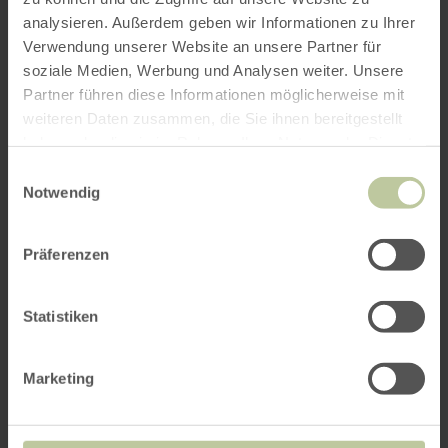
analysieren. Außerdem geben wir Informationen zu Ihrer
Verwendung unserer Website an unsere Partner für
soziale Medien, Werbung und Analysen weiter. Unsere
Das könnte Sie auch
Partner führen diese Informationen möglicherweise mit
interessieren
weiteren Daten zusammen, die Sie ihnen bereitgestellt
haben oder die sie im Rahmen Ihrer Nutzung der Dienste
gesammelt haben.
Einwilligungsauswahl
Notwendig
Präferenzen
Statistiken
Marketing